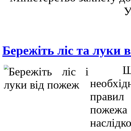
У
Бережіть ліс та луки 
Щ
необхі
правил
пожежа
наслідко