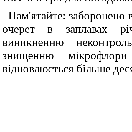
Пам'ятайте: заборонено в
очерет в заплавах рі
виникненню неконтрол
знищенню мікрофлори
відновлюється більше деся