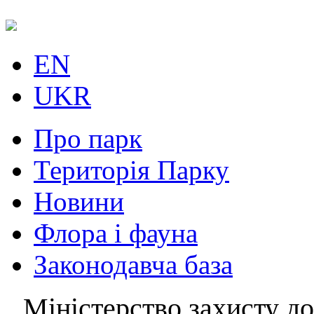
EN
UKR
Про парк
Територія Парку
Новини
Флора і фауна
Законодавча база
Міністерство захисту до