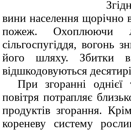
Згідно
вини населення щорічно в
пожеж. Охоплюючи лі
сільгоспугіддя, вогонь з
його шляху. Збитки в
відшкодовуються десятир
При згоранні однієї 
повітря потрапляє близьк
продуктів згорання. Кр
кореневу систему росли