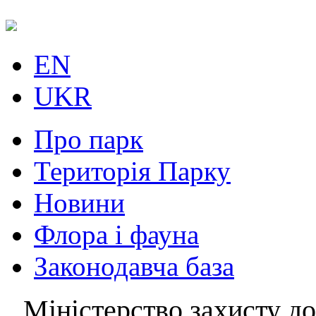
EN
UKR
Про парк
Територія Парку
Новини
Флора і фауна
Законодавча база
Міністерство захисту до