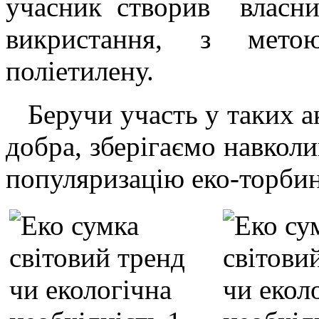
учасник створив власни
викристання, з мето
поліетилену.
Беручи участь у таких ак
добра, зберігаємо навкол
популяризацію еко-торбин