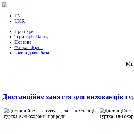
EN
UKR
Про парк
Територія Парку
Новини
Флора і фауна
Законодавча база
Мін
Дистанційне заняття для вихованців гу