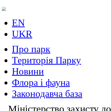
EN
UKR
Про парк
Територія Парку
Новини
Флора і фауна
Законодавча база
Міністерство захисту до