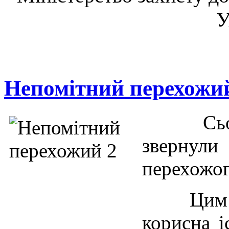
У
Непомітний перехожи
Сь
звернул
перехожог
Цим пе
корисна і