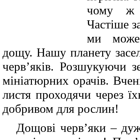
чому ж 
Частіше за
ми можем
дощу. Нашу планету засе
черв’яків. Розшукуючи з
мініатюрних орачів. Вчен
листя проходячи через ї
добривом для рослин!
Дощові черв’яки – дуже