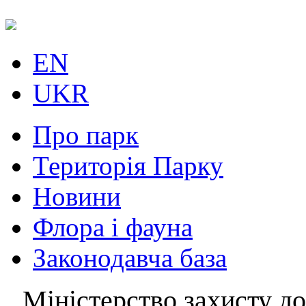
EN
UKR
Про парк
Територія Парку
Новини
Флора і фауна
Законодавча база
Міністерство захисту до