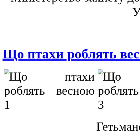
У
Що птахи роблять ве
Гет