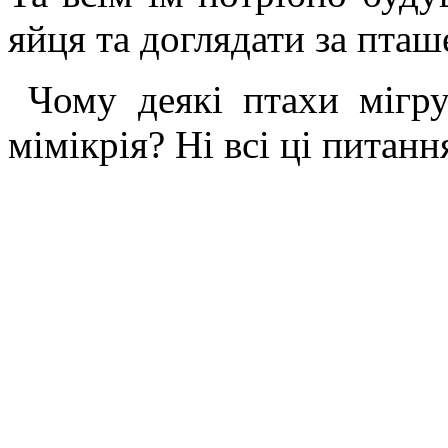
яйця та доглядати за пташ
Чому деякі птахи мігр
мімікрія? Ні всі ці питанн