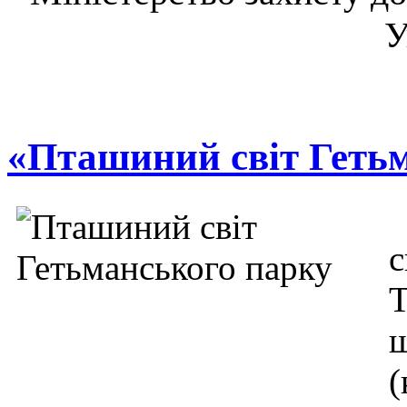
У
«Пташиний світ Геть
с
Т
ш
(