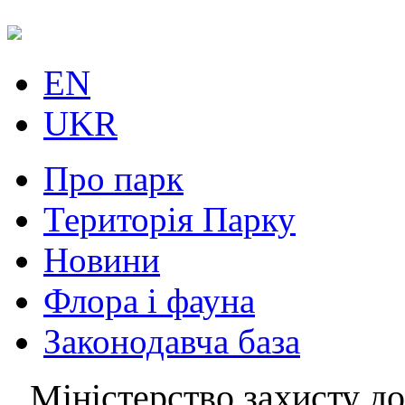
EN
UKR
Про парк
Територія Парку
Новини
Флора і фауна
Законодавча база
Міністерство захисту до