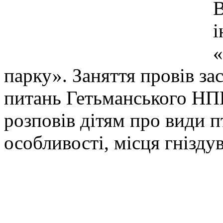
В
і
«
парку». Заняття провів за
питань Гетьманського НП
розповів дітям про види пт
особливості, місця гнізду