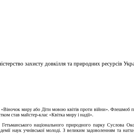
істерство захисту довкілля та природних ресурсів Укр
іночок миру або Діти мовою квітів проти війни». Флешмоб прис
ком став майстер-клас «Квітка миру і надії».
 Гетьманського національного природного парку Суслова Окс
демії наук учнівської молоді. З великим задоволенням та натх