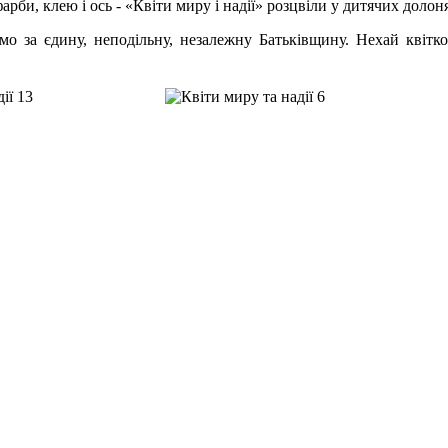
арби, клею і ось - «Квіти миру і надії» розцвіли у дитячих долон
 за єдину, неподільну, незалежну Батьківщину. Нехай квітк