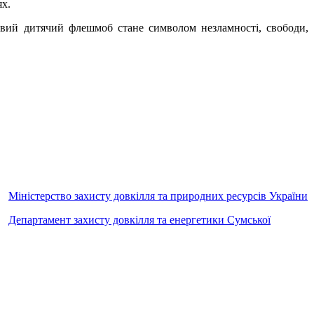
ях.
овий дитячий флешмоб стане символом незламності, свободи,
Міністерство захисту довкілля та природних ресурсів України
Департамент захисту довкілля та енергетики Сумської