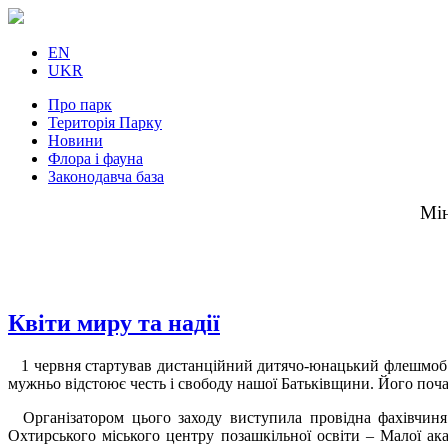
EN
UKR
Про парк
Територія Парку
Новини
Флора і фауна
Законодавча база
Мін
Квіти миру та надії
1 червня стартував дистанційний дитячо-юнацький флешмоб «В
мужньо відстоює честь і свободу нашої Батьківщини. Його почат
Організатором цього заходу виступила провідна фахівчиня
Охтирського міського центру позашкільної освіти – Малої ака