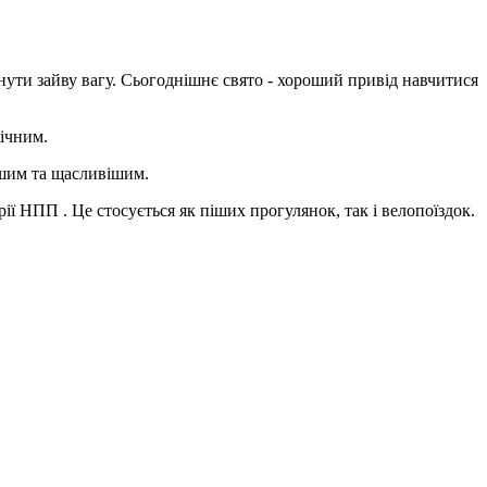
инути зайву вагу. Сьогоднішнє свято - хороший привід навчитися
ічним.
ішим та щасливішим.
ії НПП . Це стосується як піших прогулянок, так і велопоїздок.