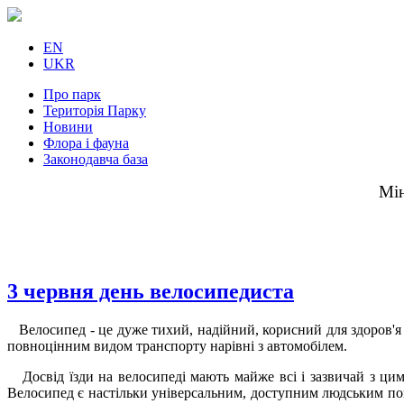
EN
UKR
Про парк
Територія Парку
Новини
Флора і фауна
Законодавча база
Мін
3 червня день велосипедиста
Велосипед - це дуже тихий, надійний, корисний для здоров'я і
повноцінним видом транспорту нарівні з автомобілем.
Досвід їзди на велосипеді мають майже всі і зазвичай з цим 
Велосипед є настільки універсальним, доступним людським пом