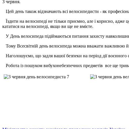
3 червня.
Цей день також відзначають всі велосипедисти - як професіона
Їздити на велосипеді не тільки приємно, але і корисно, адже ц
кататися на велосипеді, якщо ви ще не вмієте.
У День велосипеда підіймаються питання захисту навколишньо
Тому Всесвітній день велосипеда можна вважати важливою й 
Наголошуємо, що задля вашої безпеки на період дії воєнного ст
Робота із пошуком вибухонебезпечних предметів все ще трив