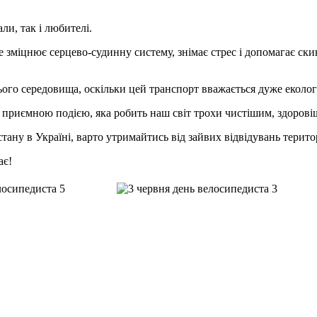
ли, так і любителі.
е зміцнює серцево-судинну систему, знімає стрес і допомагає ск
го середовища, оскільки цей транспорт вважається дуже еколог
приємною подією, яка робить наш світ трохи чистішим, здоров
ану в Україні, варто утримайтись від зайвих відвідувань теритоp
ає!