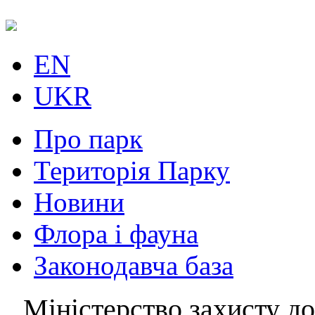
EN
UKR
Про парк
Територія Парку
Новини
Флора і фауна
Законодавча база
Міністерство захисту до