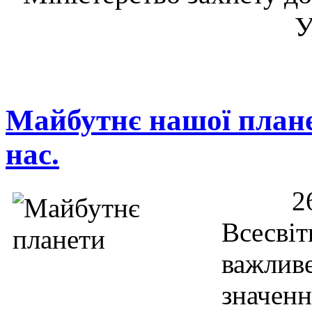
У
Майбутнє нашої плане
нас.
26
Всесвіт
важли
значен