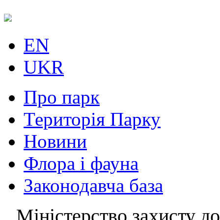
EN
UKR
Про парк
Територія Парку
Новини
Флора і фауна
Законодавча база
Міністерство захисту до