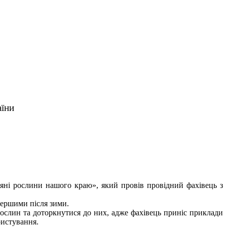
аїни
яні рослини нашого краю», який провів провідний фахівець з
першими після зими.
ослин та доторкнутися до них, адже фахівець приніс приклади
ристування.