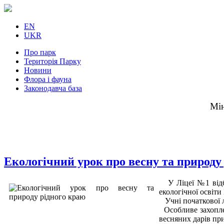
EN
UKR
Про парк
Територія Парку
Новини
Флора і фауна
Законодавча база
Мін
Екологічний урок про весну та природу
У Ліцеї №1 відб
екологічної освіт
Учні початкової л
Особливе захоплен
весняних дарів пр