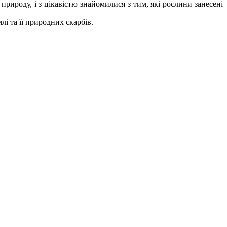
рироду, і з цікавістю знайомилися з тим, які рослини занесені
і та її природних скарбів.