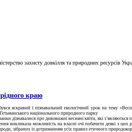
істерство захисту довкілля та природних ресурсів Укр
 рідного краю
увся яскравий і пізнавальний екологічний урок на тему «Весн
и Гетьманського національного природного парку
анки дізнавалися про дивовижні весняні квіти, які з’являються 
ня викликала можливість на власні очі побачити деякі з цих р
ироди, зібраних із дотриманням усіх правил етичного природоко