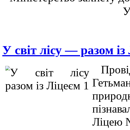
У
У світ лісу — разом із
Провід
Гетьм
природ
пізнав
Ліцею 