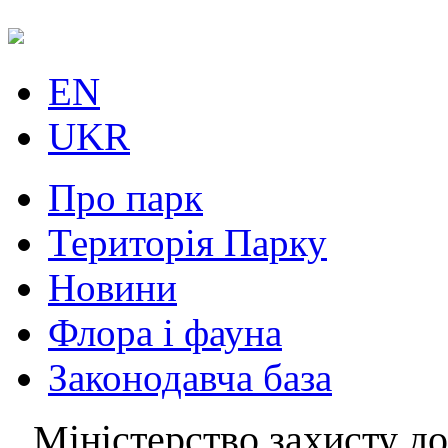
EN
UKR
Про парк
Територія Парку
Новини
Флора і фауна
Законодавча база
Міністерство захисту до