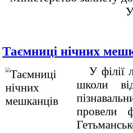
У
Таємниці нічних меш
У філії 
школи від
пізнаваль
провели ф
Гетьмансь