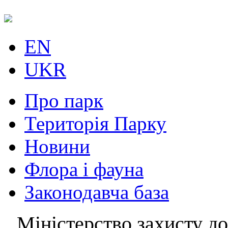
EN
UKR
Про парк
Територія Парку
Новини
Флора і фауна
Законодавча база
Міністерство захисту до