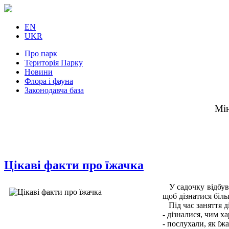
EN
UKR
Про парк
Територія Парку
Новини
Флора і фауна
Законодавча база
Мін
Цікаві факти про їжачка
У садочку відбув
щоб дізнатися біль
Під час заняття д
- дізналися, чим х
- послухали, як їж