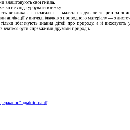
они влаштовують свої гнізда,
їжачка не слід турбувати взимку
ть викликала гра-загадка — малята вгадували тварин за опис
или аплікації у вигляді їжачків з природного матеріалу — з листоч
ільки збагачують знання дітей про природу, а й виховують 
а вчаться бути справжніми друзями природи.
державної адміністрації