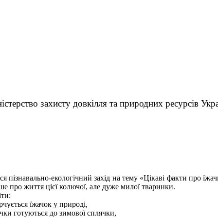
істерство захисту довкілля та природних ресурсів Укр
ся пізнавально-екологічний захід на тему «Цікаві факти про їжа
ше про життя цієї колючої, але дуже милої тваринки.
іти:
арчується їжачок у природі,
ачки готуються до зимової сплячки,