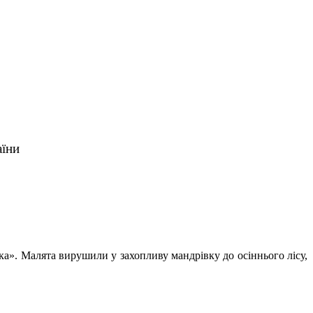
аїни
чка». Малята вирушили у захопливу мандрівку до осіннього лісу,