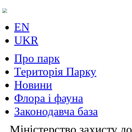
EN
UKR
Про парк
Територія Парку
Новини
Флора і фауна
Законодавча база
Міністерство захисту до