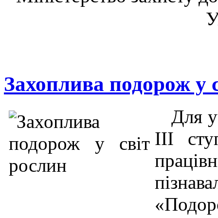
У
Захоплива подорож у 
Для уч
ІІІ ст
праці
пізнав
«Подо