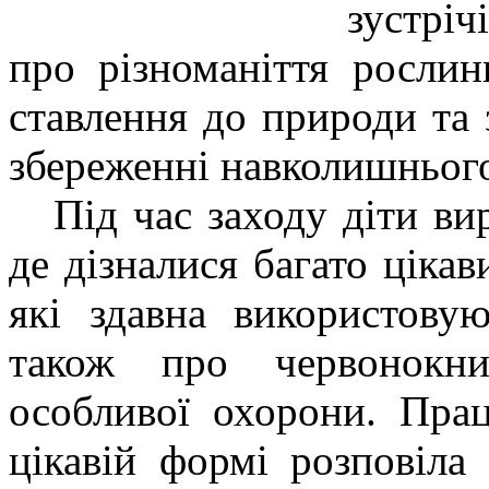
зустріч
про різноманіття рослин
ставлення до природи та 
збереженні навколишньог
Під час заходу діти вир
де дізналися багато ціка
які здавна використову
також про червонокн
особливої охорони. Пра
цікавій формі розповіла