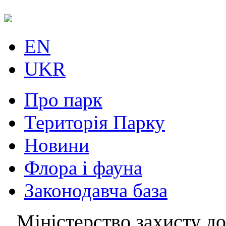
EN
UKR
Про парк
Територія Парку
Новини
Флора і фауна
Законодавча база
Міністерство захисту до