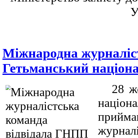
У
Міжнародна журналіст
Гетьманський націон
28 жо
націо
прий
журна