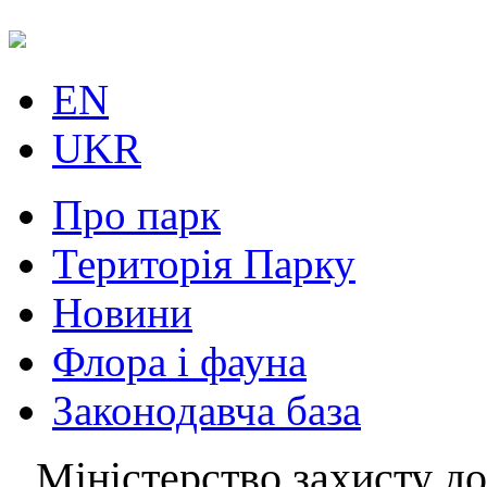
EN
UKR
Про парк
Територія Парку
Новини
Флора і фауна
Законодавча база
Міністерство захисту до