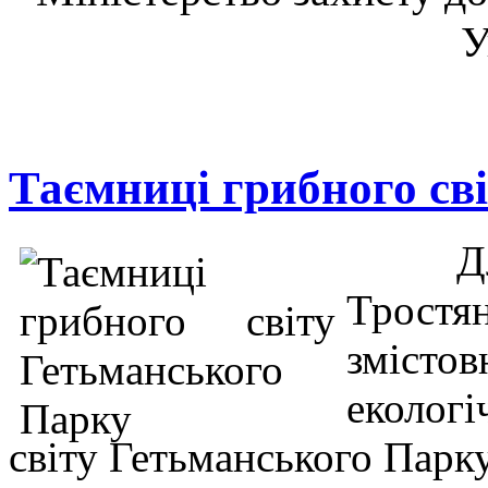
У
Таємниці грибного св
Для 
Тростян
зміст
екологі
світу Гетьманського Парк