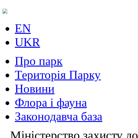
EN
UKR
Про парк
Територія Парку
Новини
Флора і фауна
Законодавча база
Міністерство захисту до