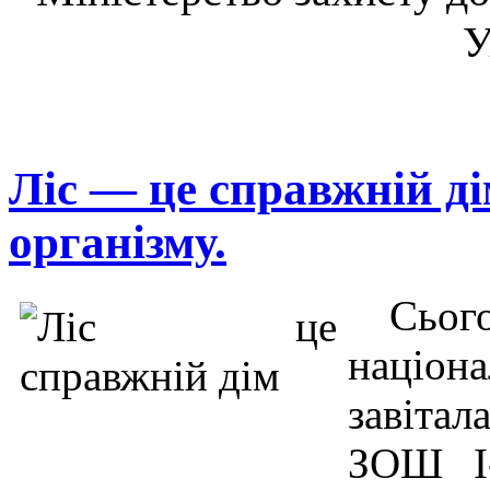
У
Ліс — це справжній д
організму.
Сього
націо
завіта
ЗОШ І-