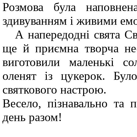
Розмова була наповне
здивуванням і живими ем
А напередодні свята Свя
ще й приємна творча не
виготовили маленькі со
оленят із цукерок. Бул
святкового настрою.
Весело, пізнавально та 
день разом!