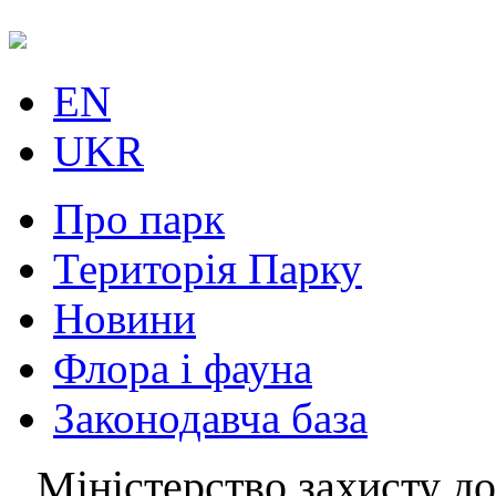
EN
UKR
Про парк
Територія Парку
Новини
Флора і фауна
Законодавча база
Міністерство захисту до