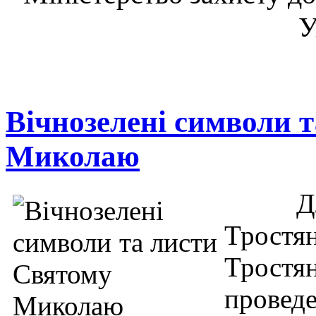
У
Вічнозелені символи 
Миколаю
Дл
Трост
Тростя
прове