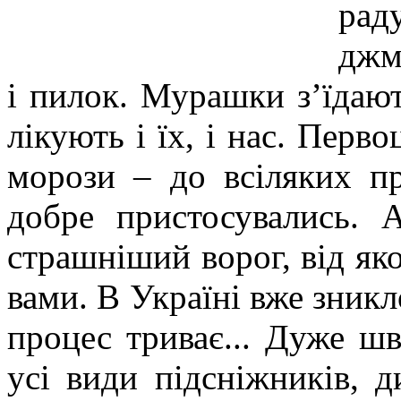
рад
джм
і пилок. Мурашки з’їдают
лікують і їх, і нас.
Первоц
морози – до всіляких п
добре пристосувались. 
страшніший ворог, від яко
вами. В Україні вже зникл
процес триває... Дуже ш
усі види підсніжників, 