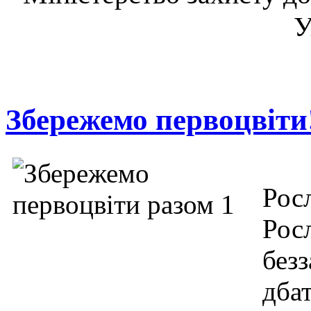
У
Збережемо первоцвіти
Рос
Рос
без
дб