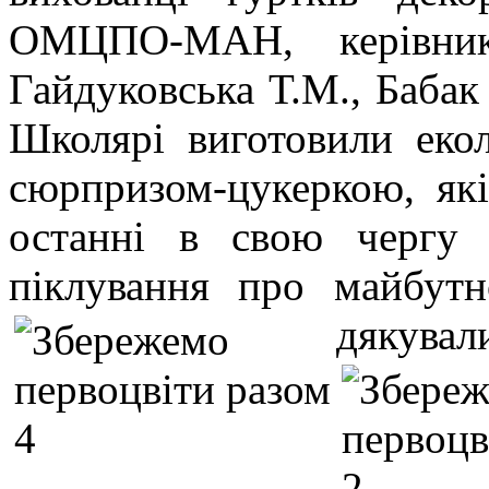
ОМЦПО-МАН, керівник
Гайдуковська Т.М., Бабак
Школярі виготовили екол
сюрпризом-цукеркою, як
останні в свою чергу 
піклування про майбут
дякувал