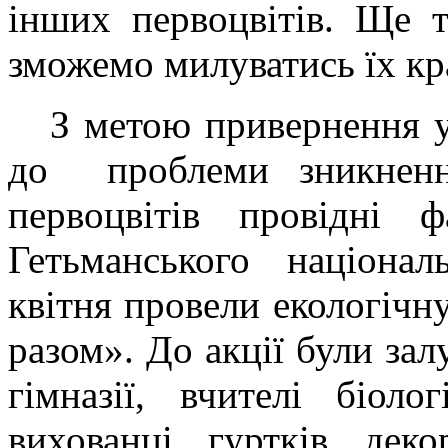
інших первоцвітів. Ще 
зможемо милуватись їх кр
З метою привернення ув
до проблеми зникненн
первоцвітів провідні ф
Гетьманського націона
квітня провели екологічн
разом». До акції були зал
гімназії, вчителі біоло
вихованці гуртків деко