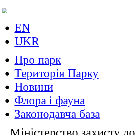
EN
UKR
Про парк
Територія Парку
Новини
Флора і фауна
Законодавча база
Міністерство захисту до