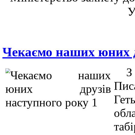
У
Чекаємо наших юних д
З
Пи
Гет
обл
табі