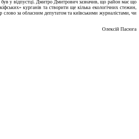
ас був у відпустці. Дмитро Дмитрович зазначив, що район має що
скіфських» курганів та створити ще кілька екологічних стежин,
р слово за обласним депутатом та київськими журналістами, чи
Олексій Пасюга