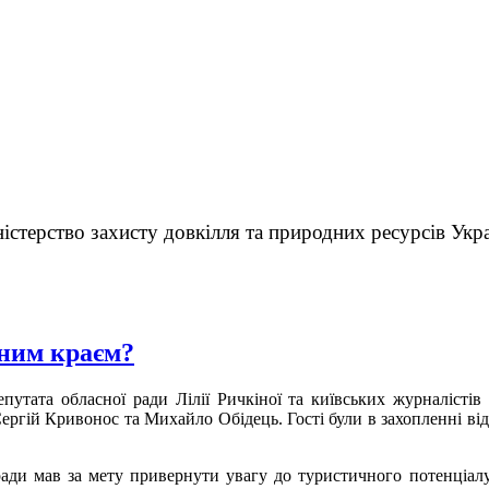
істерство захисту довкілля та природних ресурсів Укр
ним краєм?
путата обласної ради Лілії Ричкіної та київських журналістів
ргій Кривонос та Михайло Обідець. Гості були в захопленні від
ради мав за мету привернути увагу до туристичного потенціалу