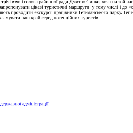
стрічі взяв і голова районної ради Дмитро Сипко, хоча на той ч
запропонувати цікаві туристичні маршрути, у тому числі і до «
іють проводити екскурсії працівники Гетьманського парку. Тепе
кламувати наш край серед потенційних туристів.
державної адміністрації