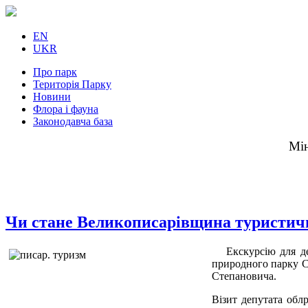
EN
UKR
Про парк
Територія Парку
Новини
Флора і фауна
Законодавча база
Мін
Чи стане Великописарівщина туристич
Екскурсію для де
природного парку Се
Степановича.
Візит депутата обл