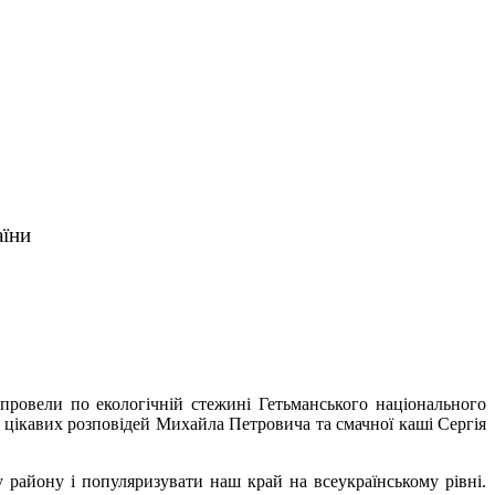
аїни
 провели по екологічній стежині Гетьманського національного
 цікавих розповідей Михайла Петровича та смачної каші Сергія
 району і популяризувати наш край на всеукраїнському рівні.