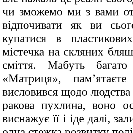
чи зможемо ми з вами ота
відпочивати як ви сьо
купатися в пластикових
містечка на скляних бля
сміття. Мабуть багат
«Матриця», пам’ятаєт
висловився щодо людства 
ракова пухлина, воно ос
виснажує її і іде далі, з
одна стежка розвитку под