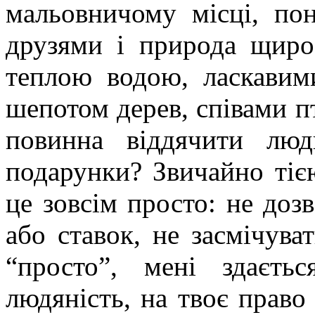
мальовничому місці, пон
друзями і природа щиро
теплою водою, ласкавим
шепотом дерев, співами 
повинна віддячити люд
подарунки? Звичайно тіє
це зовсім просто: не доз
або ставок, не засмічув
“просто”, мені здаєть
людяність, на твоє право