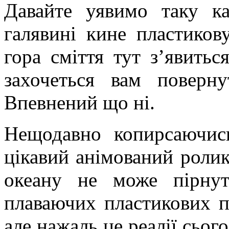
Давайте уявимо таку к
галявині кине пластиков
гора сміття тут з’явитьс
захочеться вам поверн
Впевнений що ні.
Нещодавно копирсаючись
цікавий анімований ролик
океану не може пірнут
плаваючих пластикових п
але нажаль це реалії сього