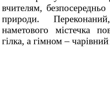
вчителям, безпосередньо
природи. Переконан
наметового містечка по
гілка, а гімном – чарівний