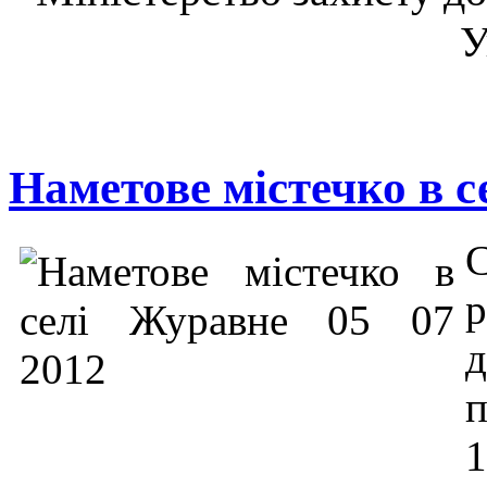
У
Наметове містечко в 
п
1