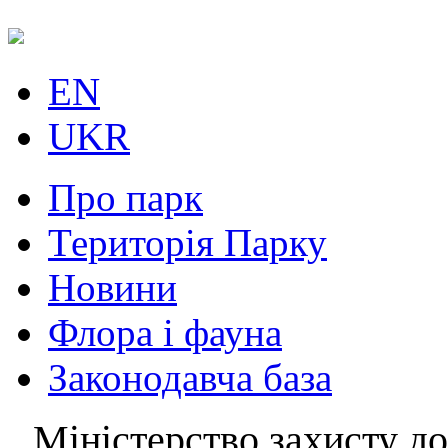
EN
UKR
Про парк
Територія Парку
Новини
Флора і фауна
Законодавча база
Міністерство захисту до