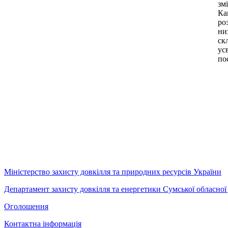
зм
Ка
ро
ни
ск
ус
по
Міністерство захисту довкілля та природних ресурсів України
Департамент захисту довкілля та енергетики Сумської обласної 
Оголошення
Контактна інформація