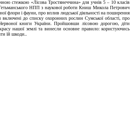
чною стежкою «Лісова Тростянеччина» для учнів 5 – 10 класів
а Гетьманського НПП з наукової роботи Книш Микола Петрович
ної флори і фауни, про вплив людської діяльності на поширення
и включені до списку охоронних рослин Сумської області, про
о Червоної книги України. Пройшовши лісовою дорогою, діти
красу нашої землі та винесли основне правило: користуючись
ти їй шкоди..