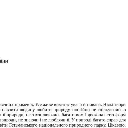
аїни
онячних променів. Усе живе вимагає уваги й поваги. Ніякі твори
о навчити людину любити природу, постійно не спілкуючись з
и її природи, не захоплюючись багатством і досконалістю форм
природи, не знаючи і не люблячи її. У природі багато справ для
світи Гетьманського національного природного парку. Цікавою,