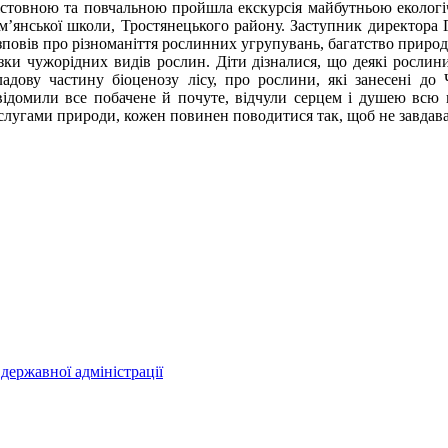
істовною та повчальною пройшла екскурсія майбутньою екологі
м’янської школи, Тростянецького району. Заступник директор
зповів про різноманіття рослинних угрупувань, багатство природ
зки чужорідних видів рослин. Діти дізналися, що деякі рослин
ладову частину біоценозу лісу, про рослини, які занесені д
відомили все побачене й почуте, відчули серцем і душею всю 
слугами природи, кожен повинен поводитися так, щоб не завдава
державної адміністрації