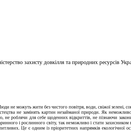
істерство захисту довкілля та природних ресурсів Укр
юди не можуть жити без чистого повітря, води, свіжої зелені, с
стецтва не замінять картин незайманої природи. Як неможлив
ю, не роблячи для себе щоденних відкриттів, не пізнаючи закон
аринного і рослинного світу, так неможливо і стати захисником 
питливих. Це є одним із пріоритетних напрямків екологічної о