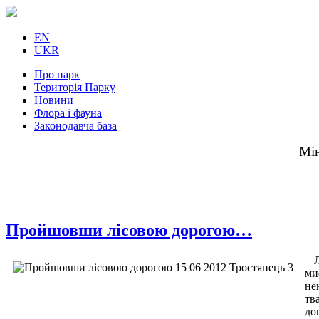
EN
UKR
Про парк
Територія Парку
Новини
Флора і фауна
Законодавча база
Мін
Пройшовши лісовою дорогою…
Л
ми
не
тв
до