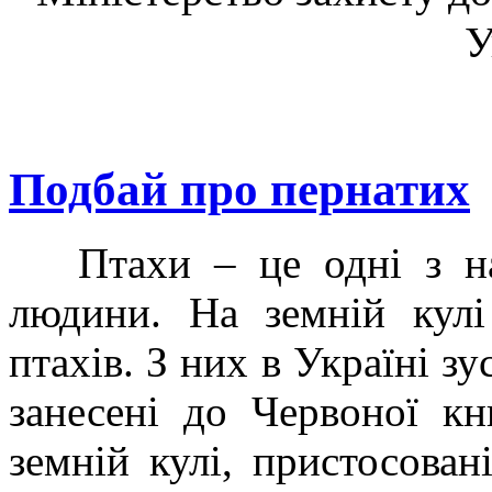
У
Подбай про пернатих
Птахи – це одні з най
людини. На земній кулі
птахів. З них в Україні зу
занесені до Червоної к
земній кулі, пристосован