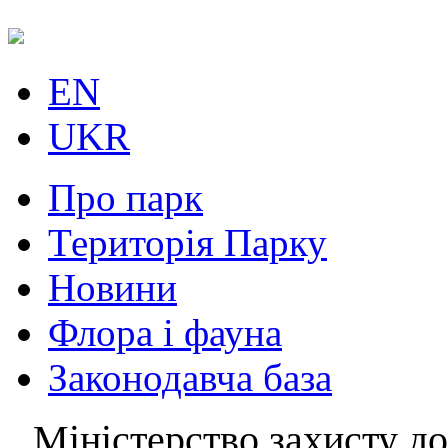
EN
UKR
Про парк
Територія Парку
Новини
Флора і фауна
Законодавча база
Міністерство захисту до