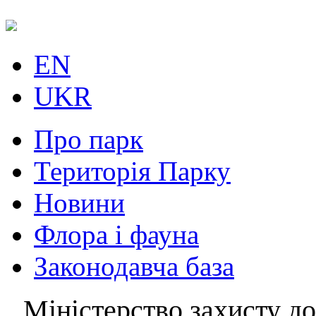
EN
UKR
Про парк
Територія Парку
Новини
Флора і фауна
Законодавча база
Міністерство захисту до