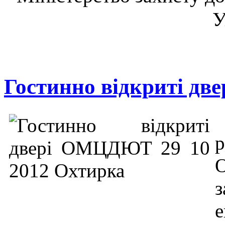
У
Гостинно відкриті д
р
з