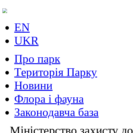
EN
UKR
Про парк
Територія Парку
Новини
Флора і фауна
Законодавча база
Міністерство захисту до