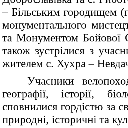
– Більським городищем (п
монументального мистец
та Монументом Бойової С
також зустрілися з учас
жителем с. Хухра – Невд
Учасники велопоходу
географії, історії, біо
сповнилися гордістю за св
природні, історичні та ку