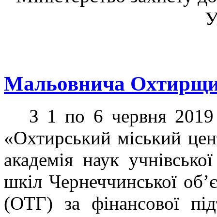
У
Мальовнича Охтирщ
З 1 по 6 червня 2019 
«Охтирський міський цен
академія наук учнівсько
шкіл Чернеччинської об’є
(ОТГ) за фінансової пі