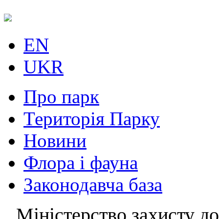
EN
UKR
Про парк
Територія Парку
Новини
Флора і фауна
Законодавча база
Міністерство захисту до