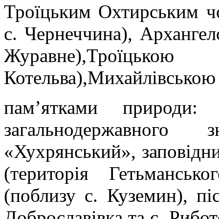
Троїцьким Охтирським ч
с. Чернеччина), Арханге
Журавне),Троїц
Котельва),Михайлівською
пам’ятками природи: 
загальнодержавного з
«Хухрянський», заповідн
(територія Гетьмансь
(поблизу с. Куземин), пі
Доброславівка та с. Рибо