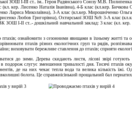
кої ЗОШ І-ІІІ ст.. ім.. Героя Радянського Союзу М.В. Пилипенка
ас (кл. кер. Лисенко Наталія Іванівна), 4-Б клас (кл.кер. Бичкова
ко Лариса Миколаївна), 3-А клас (кл.кер. Мирошніченко Ольга М
Борисенко Любов Григорівна), Охтирської ЗОШ №9: 3-А клас (кл.
К ЗОШ І-ІІ ст..- дошкільний навчальний заклад: 3 клас (кл. кер
птахів; ознайомити з сезонними явищами в їхньому житті та ос
івнювати птахів різних екологічних груп та рядів, розпізнават
раїни; виховувати бережливе ставлення до птахів; сприяти еколо
ися до зими. Дерева скидають листя, лісові звірі готують ї
 в подорож слугує зменшення тривалості дня. Тисячі птахів о
нентів, де на них чекає тепла вода та велика кількість їжі. О
вколишні болота. Це справжнісінький прощальний бал пернатих