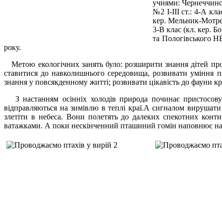
учнями: Чернеччинсь
№2 І-ІІІ ст.: 4-А кл
кер. Мельник-Мотрен
3-В клас (кл. кер. 
та Пологівського НВ
року.
Метою екологічних занять було: розширити знання дітей про 
ставитися до навколишнього середовища, розвивати уміння пор
знання у повсякденному житті; розвивати цікавість до фауни к
З настанням осінніх холодів природа починає пристосовуват
відправляються на зимівлю в теплі краї.А сигналом вирушати
злетіти в небеса. Вони полетять до далеких спекотних конти
ватажками. А поки нескінченний пташиний гомін наповнює на