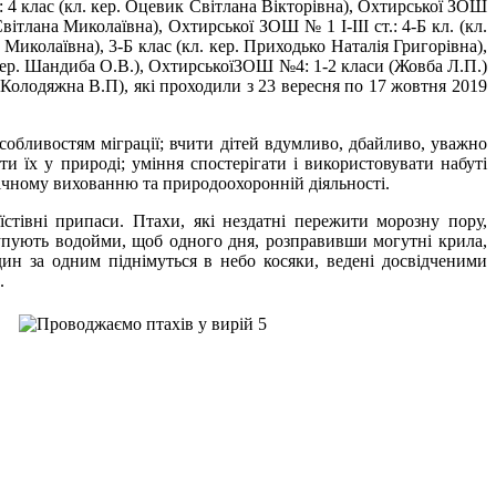
: 4 клас (кл. кер. Оцевик Світлана Вікторівна), Охтирської ЗОШ
 Світлана Миколаївна), Охтирської ЗОШ № 1 І-ІІІ ст.: 4-Б кл. (кл.
иколаївна), 3-Б клас (кл. кер. Приходько Наталія Григорівна),
кер. Шандиба О.В.), ОхтирськоїЗОШ №4: 1-2 класи (Жовба Л.П.)
. Колодяжна В.П), які проходили з 23 вересня по 17 жовтня 2019
обливостям міграції; вчити дітей вдумливо, дбайливо, уважно
и їх у природі; уміння спостерігати і використовувати набуті
гічному вихованню та природоохоронній діяльності.
стівні припаси. Птахи, які нездатні пережити морозну пору,
купують водойми, щоб одного дня, розправивши могутні крила,
дин за одним піднімуться в небо косяки, ведені досвідченими
.