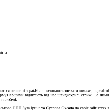
аїни
ються пташині зграї.Коли починають зникати комахи, перелітні
орму.Першими відлітають від нас швидкокрилі стрижі. За ними
та лебеді.
нського НПП Зуза Ірина та Суслова Оксана на своїх зайняттях з