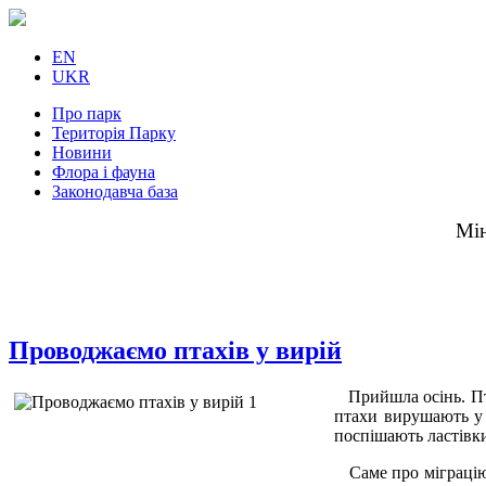
EN
UKR
Про парк
Територія Парку
Новини
Флора і фауна
Законодавча база
Мін
Проводжаємо птахів у вирій
Прийшла осінь. Пт
птахи вирушають у 
поспішають ластівки 
Саме про міграцію п