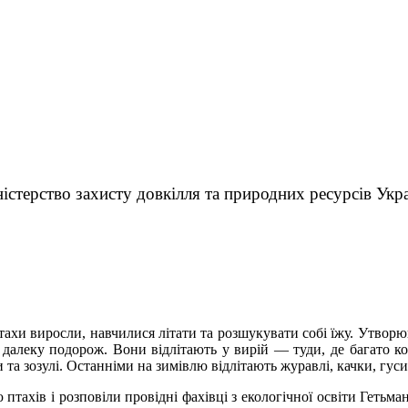
істерство захисту довкілля та природних ресурсів Укр
ахи виросли, навчилися літати та розшукувати собі їжу. Утворю
далеку подорож. Вони відлітають у вирій — туди, де багато к
та зозулі. Останніми на зимівлю відлітають журавлі, качки, гуси 
тахів і розповіли провідні фахівці з екологічної освіти Гетьма