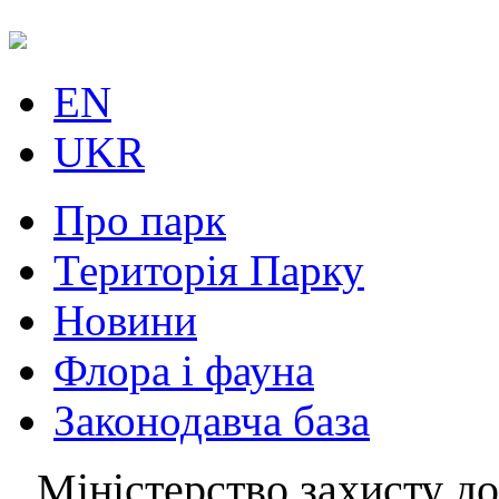
EN
UKR
Про парк
Територія Парку
Новини
Флора і фауна
Законодавча база
Міністерство захисту до