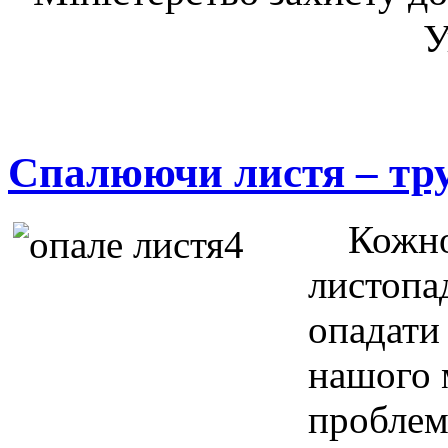
У
Спалюючи листя – тру
Кожного
листопа
опадати
нашого 
проблем