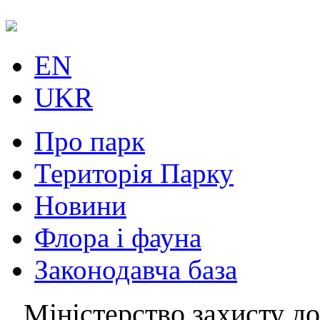
EN
UKR
Про парк
Територія Парку
Новини
Флора і фауна
Законодавча база
Міністерство захисту до