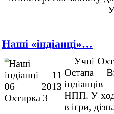
У
Наші «індіанці»…
Учні Охт
Остапа В
індіанців 
НПП. У ході
в ігри, діз