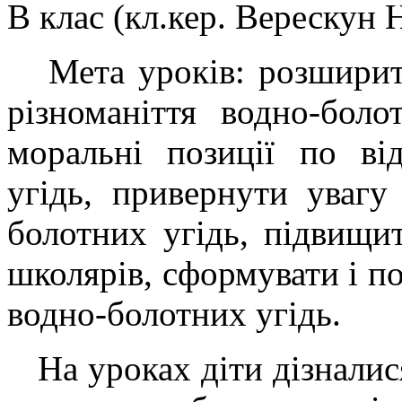
В клас (кл.кер. Верескун 
Мета уроків: розширити
різноманіття водно-боло
моральні позиції по в
угідь, привернути уваг
болотних угідь, підвищит
школярів, сформувати і п
водно-болотних угідь.
На уроках діти дізналися