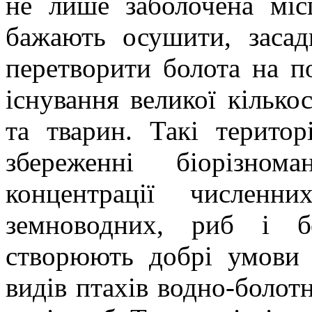
не лише заболочена міс
бажають осушити, засад
перетворити болота на п
існування великої кілько
та тварин. Такі територ
збереженні біорізном
концентрації численни
земноводних, риб і бе
створюють добрі умови 
видів птахів водно-болот