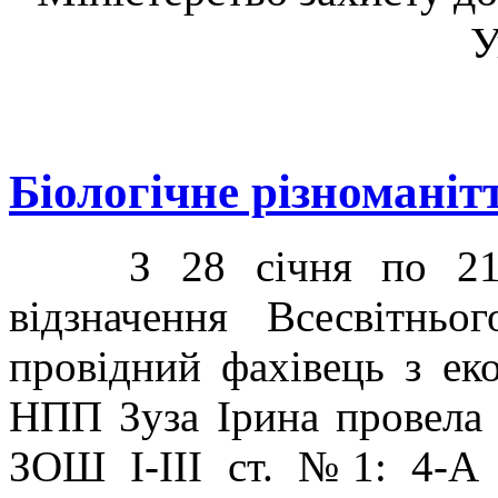
У
Біологічне різноманіт
З 28 січня по 21 л
відзначення Всесвітньо
провідний фахівець з еко
НПП Зуза Ірина провела 
ЗОШ І-ІІІ ст. №1: 4-А 