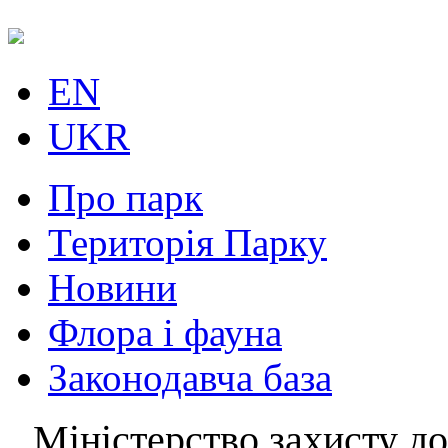
EN
UKR
Про парк
Територія Парку
Новини
Флора і фауна
Законодавча база
Міністерство захисту до