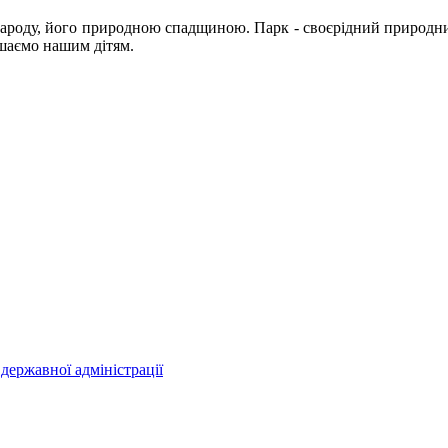
роду, його природною спадщиною. Парк - своєрідний природний
ишаємо нашим дітям.
державної адміністрації