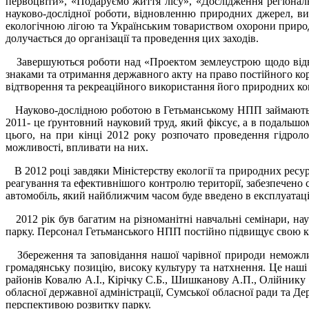
первоцвіти», «Подаруємо життя лісу», «Дослідження регіонал
науково-дослідної роботи, відновленню природних джерел, в
екологічною лігою та Українським товариством охорони природ
долучається до організації та проведення цих заходів.
Завершуються роботи над «Проектом землеустрою щодо відвед
знаками та отримання державного акту на право постійного ко
відтворення та рекреаційного використання його природних ком
Науково-дослідною роботою в Гетьманському НПП займаються в
2011- це ґрунтовний науковий труд, який фіксує, а в подальшо
цього, на при кінці 2012 року розпочато проведення гідрол
можливості, впливати на них.
В 2012 році завдяки Міністерству екології та природних ресур
реагування та ефективнішого контролю території, забезпечен
автомобіль, який найближчим часом буде введено в експлуатац
2012 рік був багатим на різноманітні навчальні семінари, нау
парку. Персонал Гетьманського НПП постійно підвищує свою кв
Збереження та заповідання нашої чарівної природи неможлив
громадянську позицію, високу культуру та натхнення. Це наші
районів Ковалю А.І., Кірічку С.Б., Шишканову А.П., Олійнику
обласної державної адміністрації, Сумської обласної ради та
перспективою розвитку парку.