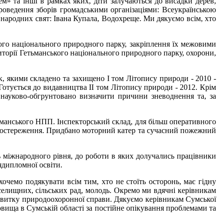
» та інші в рамках яких, діти залучаються до висадки дерев,
оведення зборів громадськими організаціями: Всеукраїнською
народних свят: Івана Купала, Водохреще. Ми дякуємо всім, хто
го національного природного парку, закріплення їх межовими
торії Гетьманського національного природного парку, охорони,
 якими складено та захищено І том Літопису природи - 2010 -
Готується до видавництва ІІ том Літопису природи - 2012. Крім
 науково-обгрунтовано визначити причини зневоднення та, за
тьманського НПП. Інспекторський склад, для більш оперативного
спостереження. Придбано моторний катер та сучасний пожежний
ть міжнародного рівня, до роботи в яких долучались працівники
ядипломної освіти.
емо подякувати всім тим, хто не стоїть осторонь, має гідну
селищних, сільських рад, молодь. Окремо ми вдячні керівникам
озвитку природоохоронної справи. Дякуємо керівникам Сумської
вища в Сумській області за постійне опікування проблемами та