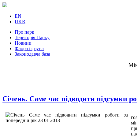
EN
UKR
Про парк
Територія Парку
Новини
Флора і фауна
Законодавча база
Мін
Січень. Саме час підводити підсумки ро
Та
го
мі
пр
на