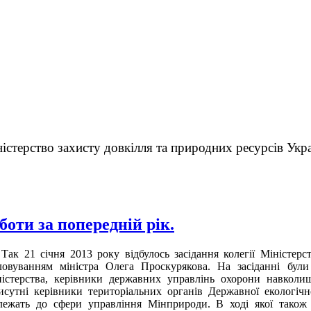
істерство захисту довкілля та природних ресурсів Укр
боти за попередній рік.
к 21 січня 2013 року відбулось засідання колегії Міністерст
ловуванням міністра Олега Проскурякова. На засіданні були 
ністерства, керівники державних управлінь охорони навколи
исутні керівники територіальних органів Державної екологічн
лежать до сфери управління Мінприроди. В ході якої також 