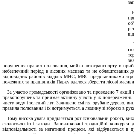
за
Ро
пр
об
рі
ві
То
ск
те
зн
порушення правил полювання, мийка автотранспорту в прибер
небезпечний період в лісових масивах та не облаштованих д
відповідних районів відділів МНС, МВС представниками агролі
пожежних та працівників Парку вдалося зберегти лісові масив
За участю громадськості організовано та проведено 7 акцій 
правопорушень та приймає активну участь у їх попередженні. 
чисту воду і зелений луг. Залишене сміття, зрубане дерево, 
правила полювання і їх дотримується, а людину зі зброєю в рук
Тому висока увага приділяється роз’яснювальній роботі, вих
еколого-освітні заходи. Започатковані традиційні конкурси
відповідальності за негативні процеси, які відбуваються в