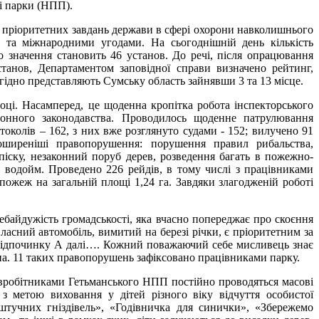
і парки (НПП).
 пріоритетних завдань держави в сфері охорони навколишнього
 та міжнародними угодами. На сьогоднішній день кількість
о значення становить 46 установ. До речі, після опрацювання
станов, Департаментом заповідної справи визначено рейтинг,
ідно представляють Сумську область зайнявши 3 та 13 місце.
ці. Насамперед, це щоденна кропітка робота інспекторського
онного законодавства. Проводилось щоденне патрулювання
токолів – 162, з них вже розглянуто судами - 152; вилучено 91
оширеніші правопорушення: порушення правил рибальства,
іску, незаконний поруб дерев, розведення багать в пожежно-
 водойм. Проведено 226 рейдів, в тому числі з працівниками
пожеж на загальній площі 1,24 га. Завдяки злагодженій роботі
байдужість громадськості, яка вчасно попереджає про скоєння
асний автомобіль, вимитий на березі річки, є пріоритетним за
о» відпочинку А далі…. Кожний поважаючий себе мисливець знає
жна. 11 таких правопорушень зафіксовано працівниками парку.
івробітниками Гетьманського НПП постійно проводяться масові
 з метою виховання у дітей різного віку відчуття особистої
 штучних гніздівель», «Годівничка для синички», «Збережемо