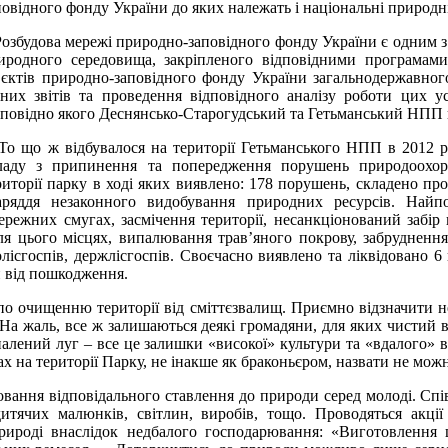
повідного фонду України до яких належать і національні природн
збудова мережі природно-заповідного фонду України є одним з
иродного середовища, закріпленого відповідними програмами
’єктів природно-заповідного фонду України загальнодержавног
чних звітів та проведення відповідного аналізу роботи цих у
дповідно якого Деснянсько-Старогудський та Гетьманський НПП г
 що ж відбувалося на території Гетьманського НПП в 2012 ро
ладу з припинення та попередження порушень природоохор
риторії парку в ході яких виявлено: 178 порушень, складено про
аряддя незаконного видобування природних ресурсів. Найп
ежних смугах, засмічення території, несанкціонований забір п
ля цього місцях, випалювання трав’яного покрову, забруднення
сгоспів, держлісгоспів. Своєчасно виявлено та ліквідовано 6 
и від пошкодження.
по очищенню території від сміттєзвалищ. Приємно відзначити не
На жаль, все ж залишаються деякі громадяни, для яких чистий вл
випалений луг – все це залишки «високої» культури та «вдалог
ах на території Парку, не інакше як браконьєром, назвати не мо
овання відповідального ставлення до природи серед молоді. Сп
 дитячих малюнків, світлин, виробів, тощо. Проводяться акції
 природі внаслідок недбалого господарювання: «Виготовлення