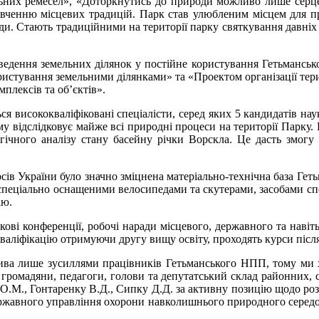
ьних ремесел», «Доторкнутись до природи можливо лише серцем
ивченню місцевих традицій. Парк став улюбленим місцем для пр
и. Стають традиційними на території парку святкування давніх 
ення земельних ділянок у постійне користування Гетьмансько
ристування земельними ділянками» та «Проектом організації тери
плексів та об’єктів».
исококваліфіковані спеціалісти, серед яких 5 кандидатів наук,
му відслідковує майже всі природні процеси на території Парку. 
огічного аналізу стану басейну річки Ворскла. Це дасть змогу
сів України було значно зміцнена матеріально-технічна база Ге
о спеціально оснащеними велосипедами та скутерами, засобами 
ію.
кові конференції, робочі наради місцевого, державного та наві
аліфікацію отримуючи другу вищу освіту, проходять курси післ
а лише зусиллями працівників Гетьманського НПП, тому ми хоч
 громадяни, педагоги, голови та депутатський склад районних, 
 О.М., Гонтаренку В.Д., Сипку Д.Д. за активну позицію щодо р
 Державного управління охорони навколишнього природного середо