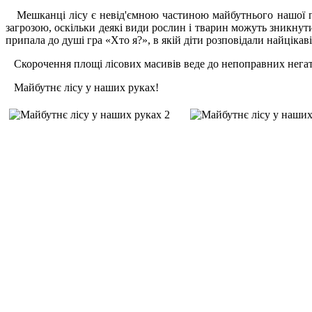
Мешканці лісу є невід'ємною частиною майбутнього нашої пл
загрозою, оскільки деякі види рослин і тварин можуть зникнут
припала до душі гра «Хто я?», в якій діти розповідали найцікаві
Скорочення площі лісових масивів веде до непоправних негатив
Майбутнє лісу у наших руках!