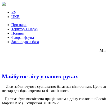
EN
UKR
Про парк
Територія Парку
Новини
Флора і фауна
Законодавча база
Мін
Майбутнє лісу у наших руках
Ліси забезпечують суспільство багатьма цінностями. Це не лиш
нектар для бджолярства та багато іншого.
Ця тема була висвітлена працівником відділу екологічної осві
Мар’ян В.М) Охтирської ЗОШ № 2.