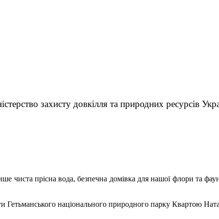
істерство захисту довкілля та природних ресурсів Укр
е чиста прісна вода, безпечна домівка для нашої флори та фаун
ти Гетьманського національного природного парку Квартою Натал