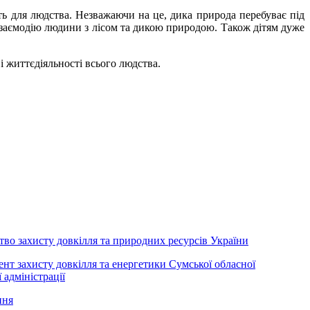
 для людства. Незважаючи на це, дика природа перебуває під
 взаємодію людини з лісом та дикою природою. Також дітям дуже
 життєдіяльності всього людства.
тво захисту довкілля та природних ресурсів України
нт захисту довкілля та енергетики Сумської обласної
 адміністрації
ння