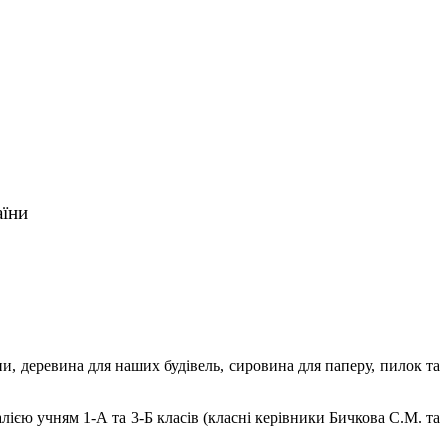
аїни
и, деревина для наших будівель, сировина для паперу, пилок та
ією учням 1-А та 3-Б класів (класні керівники Бичкова С.М. та