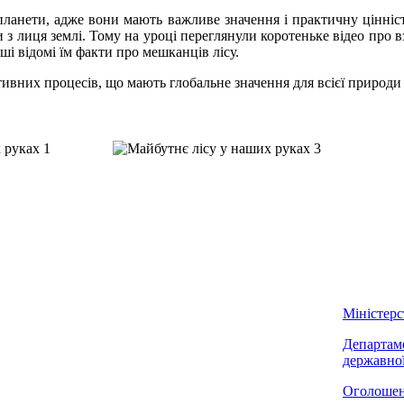
анети, адже вони мають важливе значення і практичну цінність
и з лиця землі. Тому на уроці переглянули коротеньке відео про
ші відомі їм факти про мешканців лісу.
них процесів, що мають глобальне значення для всієї природи і
Міністерс
Департаме
державної
Оголоше