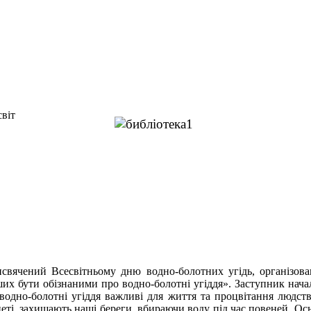
исвячений Всесвітньому дню водно-болотних угідь, організова
ших бути обізнаними про водно-болотні угіддя». Заступник начал
о водно-болотні угіддя важливі для життя та процвітання людст
еті, захищають наші береги, вбираючи воду під час повеней. Ос