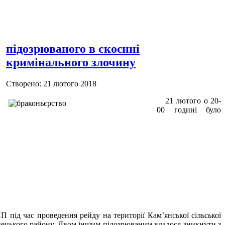
підозрюваного в скоєнні
кримінального злочину
Створено: 21 лютого 2018
21 лютого о 20-
00 годині було
під час проведення рейду на території Кам’янської сільської
тянецького району. Двом іншим підозрюваним вдалося зникнути з