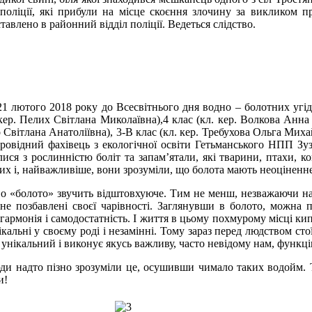
 поліції, які прибули на місце скоєння злочину за викликом пр
влено в районний відділ поліції. Ведеться слідство.
 лютого 2018 року до Всесвітнього дня водно – болотних угідь
 кер. Пелих Світлана Миколаївна),4 клас (кл. кер. Волкова Анна 
Світлана Анатоліївна), 3-В клас (кл. кер. Требухова Ольга Михайл
ровідний фахівець з екологічної освіти Гетьманського НПП Зуза
ися з рослинністю боліт та запам’ятали, які тварини, птахи, 
их і, найважливіше, вони зрозуміли, що болота мають неоціненн
о «болото» звучить відштовхуюче. Тим не менш, незважаючи на нег
не позбавлені своєї чарівності. Заглянувши в болото, можна п
гармонія і самодостатність. І життя в цьому похмурому місці кипи
ікальні у своєму роді і незамінні. Тому зараз перед людством 
унікальний і виконує якусь важливу, часто невідому нам, функці
юди надто пізно зрозуміли це, осушивши чимало таких водойм. 
и!