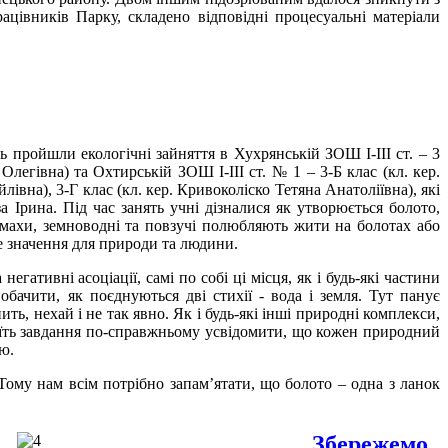
ацівників Парку, складено відповідні процесуальні матеріали
 пройшли екологічні зайняття в Хухрянській ЗОШ І-ІІІ ст. – 3
Олегівна) та Охтирській ЗОШ І-ІІІ ст. № 1 – 3-Б клас (кл. кер.
івна), 3-Г клас (кл. кер. Кривоколіско Тетяна Анатоліївна), які
 Ірина. Під час занять учні дізналися як утворюється болото,
комахи, земноводні та повзучі полюбляють жити на болотах або
е значення для природи та людини.
ативні асоціації, самі по собі ці місця, як і будь-які частини
обачити, як поєднуються дві стихії - вода і земля. Тут панує
ть, нехай і не так явно. Як і будь-які інші природні комплекси,
стоїть завдання по-справжньому усвідомити, що кожен природний
ю.
Тому нам всім потрібно запам’ятати, що болото – одна з ланок
Збережемо