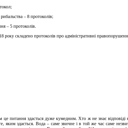
токол;
рибальства – 8 протоколів;
ня – 5 протоколів.
18 року складено протоколів про адміністративні правопорушенн
це питання здасться дуже кумедним. Хто ж не знає відповіді на
те, яким здається. Вода – саме звичне і в той же час саме незв