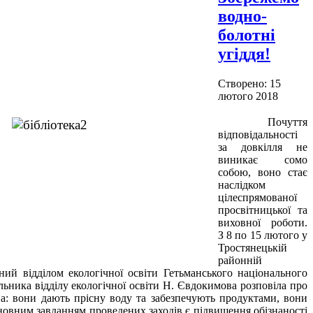
водно-
болотні
угіддя!
Створено: 15
лютого 2018
Почуття
відповідальності
за довкілля не
виникає сомо
собою, воно стає
наслідком
цілеспрямованої
просвітницької та
виховної роботи.
З 8 по 15 лютого у
Тростянецькій
районній
ний відділом екологічної освіти Гетьманського національного
ьника відділу екологічної освіти Н. Євдокимова розповіла про
ва: вони дають прісну воду та забезпечують продуктами, вони
новним завданням проведених заходів є підвищення обізнаності