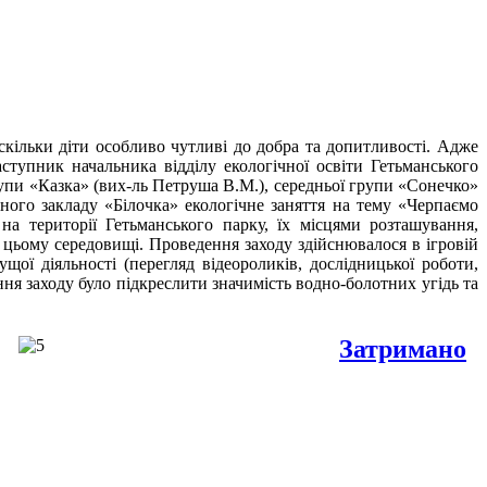
ільки діти особливо чутливі до добра та допитливості. Адже
ступник начальника відділу екологічної освіти Гетьманського
упи «Казка» (вих-ль Петруша В.М.), середньої групи «Сонечко»
ного закладу «Білочка» екологічне заняття на тему «Черпаємо
на території Гетьманського парку, їх місцями розташування,
в цьому середовищі. Проведення заходу здійснювалося в ігровій
ущої діяльності (перегляд відеороликів, дослідницької роботи,
ня заходу було підкреслити значимість водно-болотних угідь та
Затримано