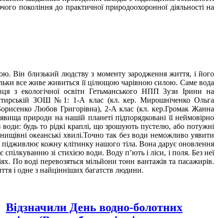
чого покоління до практичної природоохоронної діяльності на
ою. Він близький людству з моменту зародження життя, і його
кільки все живе живиться її цілющою чарівною силою. Саме вода
івця з екологічної освіти Гетьманського НПП Зузи Ірини на
Охтирській ЗОШ №1: 1-А клас (кл. кер. Мирошніченко Ольга
. Борисенко Любов Григорівна), 2-А клас (кл. кер.Громак Жанна
 явища природи на нашій планеті підпорядковані її неймовірно
 води: будь то рідкі краплі, що зрошують пустелю, або потужні
 нищівні океанські хвилі.Точно так без води неможливо уявити
да підживлює кожну клітинку нашого тіла. Вона дарує оновлення
є спілкуванню зі стихією води. Воду п’ють і ліси, і поля. Без неї
ях. По воді перевозяться мільйони тонн вантажів та пасажирів.
життя і одне з найцінніших багатств людини.
Відзначили День водно-болотних