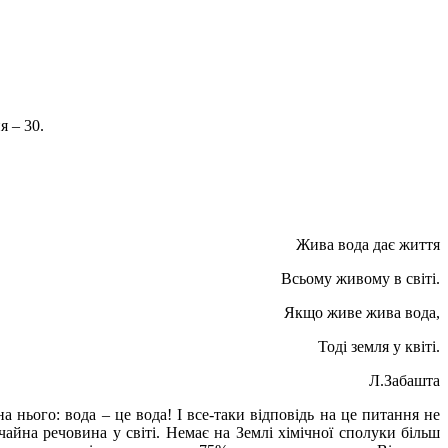
я – 30.
Жива вода дає життя
Всьому живому в світі.
Якщо живе жива вода,
Тоді земля у квіті.
Л.Забашта
 нього: вода – це вода! І все-таки відповідь на це питання не
ичайна речовина у світі. Немає на Землі хімічної сполуки більш