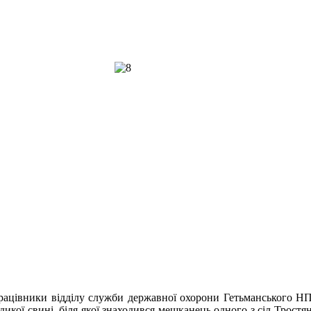
рацівники відділу служби державної охорони Гетьманського НПП 
дикої свині, біля якої знаходився мешканець одного з сіл Трос