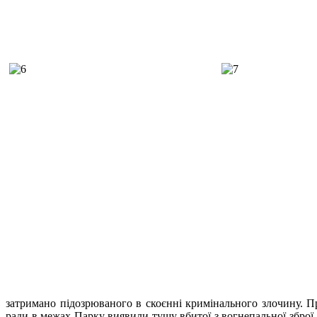
затримано підозрюваного в скоєнні кримінального злочину. П
ради в межах Парку виявили тушу вбитої з вогнепальної зброї 