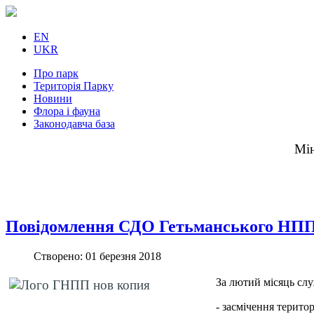
EN
UKR
Про парк
Територія Парку
Новини
Флора і фауна
Законодавча база
Мін
Повідомлення СДО Гетьманського НПП 
Створено: 01 березня 2018
За лютий місяць сл
- засмічення територ