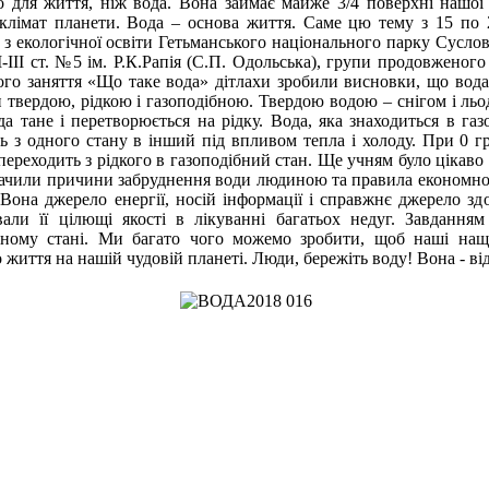
 для життя, ніж вода. Вона займає майже 3/4 поверхні нашої 
клімат планети. Вода – основа життя. Саме цю тему з 15 по 
т з екологічної освіти Гетьманського національного парку Суслов
-ІІІ ст. №5 ім. Р.К.Рапія (С.П. Одольська), групи продовженого
ого заняття «Що таке вода» дітлахи зробили висновки, що вода –
 твердою, рідкою і газоподібною. Твердою водою – снігом і льо
да тане і перетворюється на рідку. Вода, яка знаходиться в га
ь з одного стану в інший під впливом тепла і холоду. При 0 гр
переходить з рідкого в газоподібний стан. Ще учням було цікаво 
ачили причини забруднення води людиною та правила економно
 Вона джерело енергії, носій інформації і справжнє джерело зд
вали її цілющі якості в лікуванні багатьох недуг. Завданням
нному стані. Ми багато чого можемо зробити, щоб наші наща
 життя на нашій чудовій планеті. Люди, бережіть воду! Вона - від