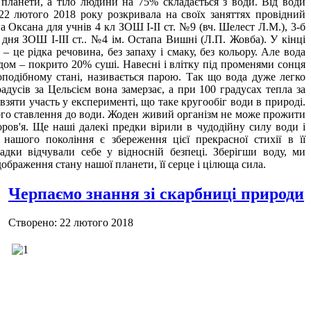
планети, а тіло людини на 75% складається з води. Від води
22 лютого 2018 року розкривала на своїх заняттях провідний
а Оксана для учнів 4 кл ЗОШ І-ІІ ст. №9 (вч. Шелест Л.М.), 3-б
 дня ЗОШ І-ІІІ ст.. №4 ім. Остапа Вишні (Л.П. Жовба). У кінці
 це рідка речовина, без запаху і смаку, без кольору. Але вода
дом – покрито 20% суші. Навесні і влітку під променями сонця
зоподібному стані, називається парою. Так що вода дуже легко
адусів за Цельсієм вона замерзає, а при 100 градусах тепла за
взяти участь у експерименті, що таке кругообіг води в природі.
го ставлення до води. Жоден живий організм не може прожити
оров'я. Ще наші далекі предки вірили в чудодійну силу води і
 нашого покоління є збереження цієї прекрасної стихії в її
дки відчували себе у відносній безпеці. Зберігши воду, ми
ображення стану нашої планети, її серце і цілюща сила.
Черпаємо знання зі скарбниці природи
Створено: 22 лютого 2018