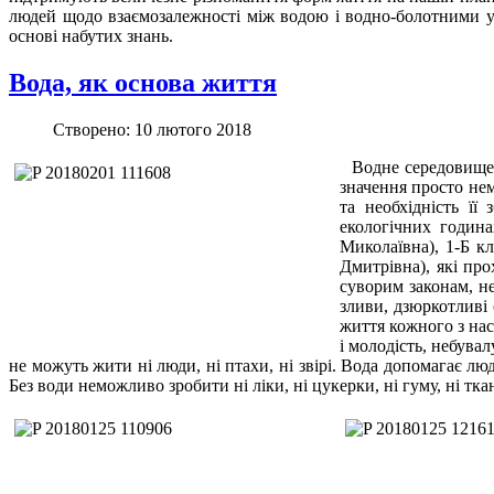
людей щодо взаємозалежності між водою і водно-болотними уг
основі набутих знань.
Вода, як основа життя
Створено: 10 лютого 2018
Водне середовище 
значення просто нем
та необхідність ї
екологічних годин
Миколаївна), 1-Б кл
Дмитрівна), які про
суворим законам, не
зливи, дзюркотливі
життя кожного з нас
і молодість, небувал
не можуть жити ні люди, ні птахи, ні звірі. Вода допомагає л
Без води неможливо зробити ні ліки, ні цукерки, ні гуму, ні тк