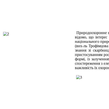
Природоохоронне ви
відомо, що інтерес
національного прир
(вих-ль Трофімцова
знання зі скарбниц
пристосуванням росл
формі, із залучення
спостереження з еле
важливість їх охоро