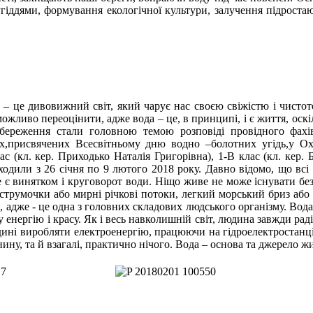
іддями, формування екологічної культури, залучення підростаю
– це дивовижний світ, який чарує нас своєю свіжістю і чистот
ожливо переоцінити, адже вода – це, в принципі, і є життя, ос
ї збереження стали головною темою розповіді провідного фах
ах,присвячених Всесвітньому дню водно –болотних угідь,у 
ас (кл. кер. Приходько Наталія Григорівна), 1-В клас (кл. кер
ходили з 26 січня по 9 лютого 2018 року. Давно відомо, що всі
 є винятком і круговорот води. Ніщо живе не може існувати без
 струмочки або мирні річкові потоки, легкий морський бриз або
, адже - це одна з головних складових людського організму. Во
у енергію і красу. Як і весь навколишній світ, людина завжди раді
юдині виробляти електроенергію, працюючи на гідроелектростанці
анину, та й взагалі, практично нічого. Вода – основа та джерело 