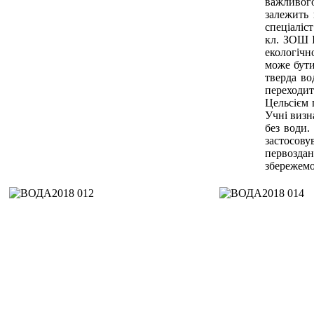
важливого
залежить 
спеціаліс
кл. ЗОШ І
екологічн
може бути
тверда во
переходит
Цельсієм 
Учні визн
без води.
застосову
первозда
збережемо