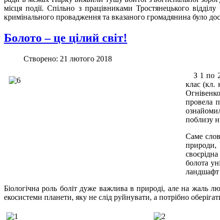
місця події. Спільно з працівниками Тростянецького відділу
кримінального провадження та вказаного громадянина було доста
Болото – це цілий світ!
Створено: 21 лютого 2018
З 1 по 21
клас (кл.
Огнівенко 
провела п
ознайомил
поблизу н
Саме слов
природи, 
своєрідна 
болота ун
ландшафт 
Біологічна роль боліт дуже важлива в природі, але на жаль л
екосистеми планети, яку не слід руйнувати, а потрібно оберігат