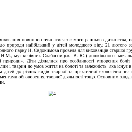
ховання повинно починатися з самого раннього дитинства, оск
 до природи найбільший у дітей молодшого віку. 21 лютого за
одного парку Н. Євдокимова провела для вихованців старшої гр
 Н.М., муз керівник Слабоспицька В. Ю.) дошкільного навчаль
і природи». Діти дізналися про особливості утворення боліт 
ин і тварин до умов життя на болоті та залежність, яка існує 
м дітей до різних видів творчої та практичної екологічно знач
ментами обговорення, творчої діяльності тощо. Основним завдан
ни.