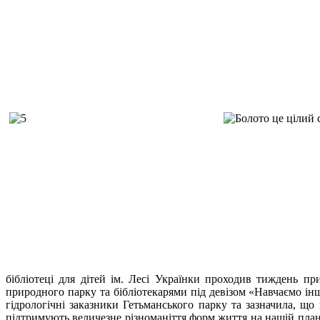
бібліотеці для дітей ім. Лесі Українки проходив тиждень пр
природного парку та бібліотекарями під девізом «Навчаємо ін
гідрологічні заказники Гетьманського парку та зазначила, щ
підтримують величезне різноманіття форм життя на нашій план