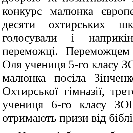
конкурс малюнка європе
десяти охтирських шк
голосували і наприкі
переможці. Переможцем
Оля учениця 5-го класу З
малюнка посіла Зінчен
Охтирської гімназії, тре
учениця 6-го класу З
отримають призи від біблі