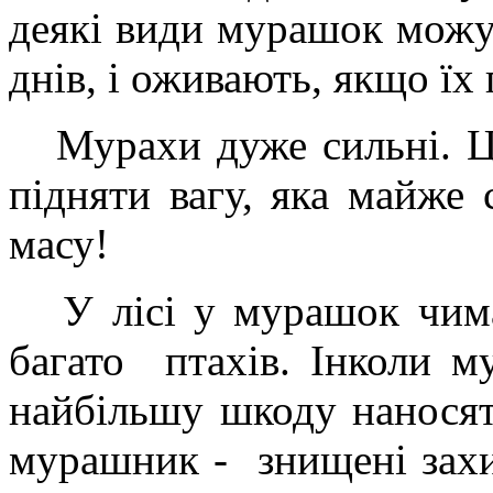
деякі види мурашок можу
днів, і оживають, якщо їх 
Мурахи дуже сильні. Це
підняти вагу, яка майже 
масу!
У лісі у мурашок чима
багато птахів. Інколи м
найбільшу шкоду нанося
мурашник - знищені захи