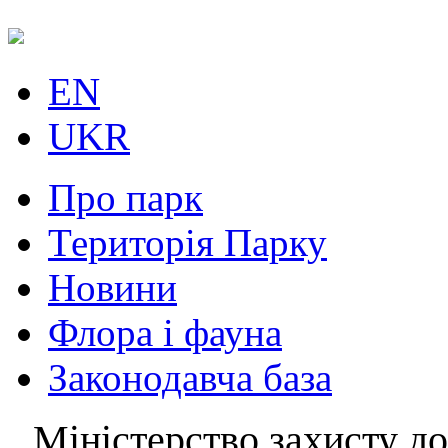
EN
UKR
Про парк
Територія Парку
Новини
Флора і фауна
Законодавча база
Міністерство захисту до