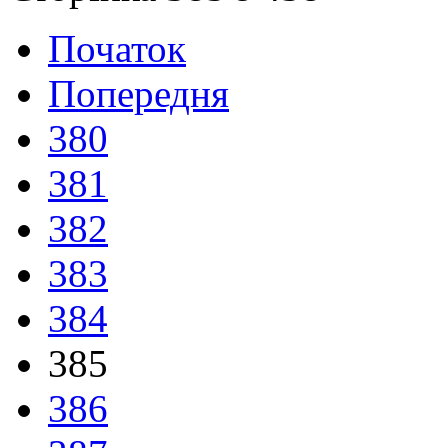
Початок
Попередня
380
381
382
383
384
385
386