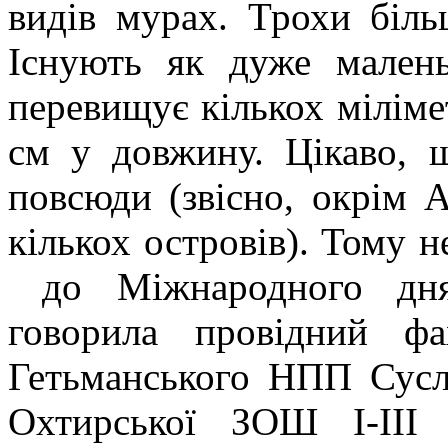
видів мурах. Трохи біль
Існують як дуже мален
перевищує кількох мілімет
см у довжину. Цікаво, 
повсюди (звісно, окрім 
кількох островів). Тому н
до Міжнародного дня 
говорила провідний фа
Гетьманського НПП Сусл
Охтирської ЗОШ І-ІІІ