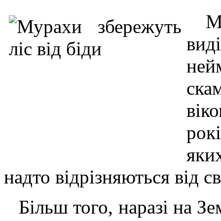
М
вид
ней
ска
вік
рок
яки
надто відрізняються від с
Більш того, наразі на Зе