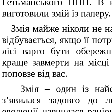
Гетьманського НПП. В к
виготовили змій із паперу.
Змія майже ніколи не на
відбувається, якщо її пот
лісі варто бути обережн
краще завмерти на місці 
поповзе від вас.
Змія – один із найст
з’явилася задовго до 
еволюції навчилася раціо