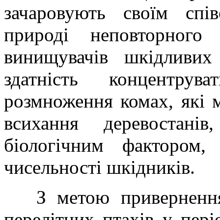
зачаровують своїм спі
природі неповторного
винищувачів шкідливих
здатність концентру
розмноження комах, які 
всихання деревостані
біологічним фактором
чисельності шкідників.
З метою привернення 
перелітних птахів у пері