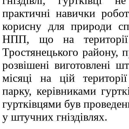
гніздівлі, гуртківці 
практичні навички робо
корисну для природи сп
НПП, що на території 
Тростянецького району, п
розвішені виготовлені шт
місяці на цій територі
парку, керівниками гуртк
гуртківцями був проведен
у штучних гніздівлях.