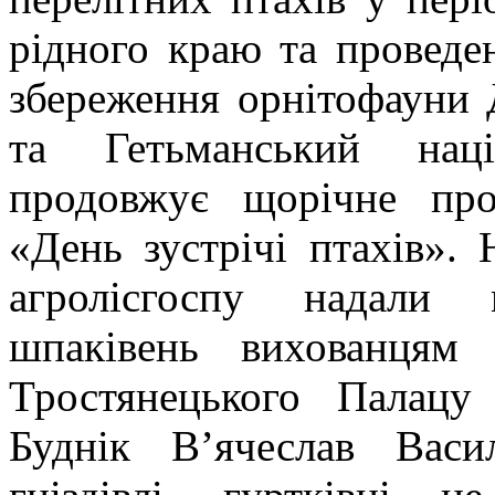
рідного краю та проведен
збереження орнітофауни 
та Гетьманський нац
продовжує щорічне пров
«День зустрічі птахів».
агролісгоспу надали 
шпаківень вихованцям
Тростянецького Палацу
Буднік В’ячеслав Вас