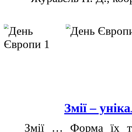
Змії – унік
Змії … Форма їх тіла