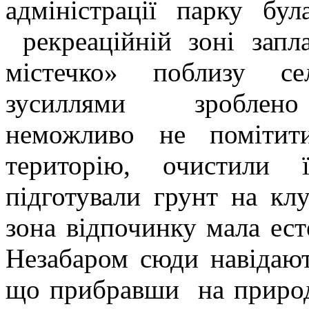
адміністрації парку бу
рекреаційній зоні запл
містечко» поблизу се
зусиллями зроблено в
неможливо не помітит
територію, очистили 
підготували грунт на кл
зона відпочинку мала ест
Незабаром сюди навідают
що прибравши на природ