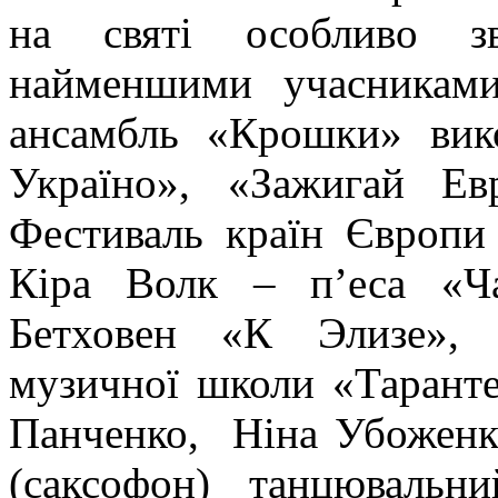
на святі особливо з
найменшими учасниками
ансамбль «Крошки» вик
Україно», «Зажигай Е
Фестиваль країн Європи 
Кіра Волк – п’еса «Ч
Бетховен «К Элизе», 
музичної школи «Таранте
Панченко, Ніна Убоженк
(саксофон) танцювал