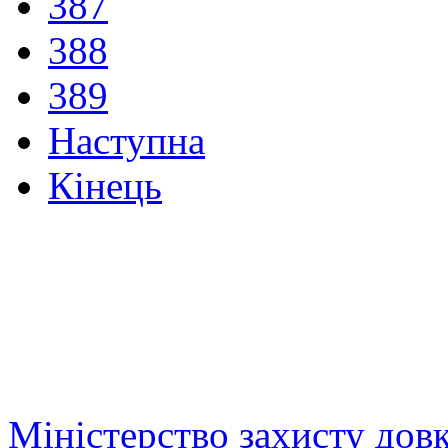
387
388
389
Наступна
Кінець
Міністерство захисту дов