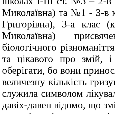
школах І-ІІІ ст. №3 – 2-в 
Миколаївна) та №1 - 3-в 
Григорівна), 3-а клас 
Миколаївна) присвя
біологічного різноманіття
та цікавого про змій, 
оберігати, бо вони прино
величезну кількість гризу
служила символом лікува
давіх-давен відомо, що змі