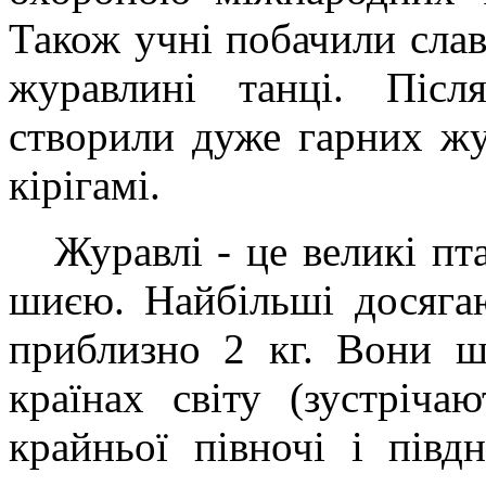
Також учні побачили слав
журавлині танці. Післ
створили дуже гарних жу
кірігамі.
Журавлі - це великі пта
шиєю. Найбільші досягаю
приблизно 2 кг. Вони ш
країнах світу (зустріча
крайньої півночі і пів