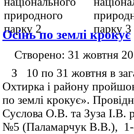
Осінь по землі крокує
Створено: 31 жовтня 2
З 10 по 31 жовтня в зага
Охтирка і району пройшов
по землі крокує». Провідні
Суслова О.В. та Зуза І.В.
№5 (Паламарчук В.В.), 1-