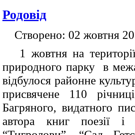
Родовід
Створено: 02 жовтня 2
1 жовтня на території 
природного парку в межа
відбулося районне культу
присвячене 110 річни
Багряного, видатного пис
автора книг поезії і 
“Тигролови”, “Сад Гетс