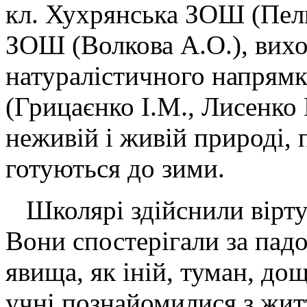
кл. Хухрянська ЗОШ (Пели
ЗОШ (Волкова А.О.), вихо
натуралістичного напря
(Грицаєнко І.М., Лисенко 
неживій і живій природі, п
готуються до зими.
Школярі здійснили вірту
Вони спостерігали за падо
явища, як іній, туман, до
учні познайомилися з житт