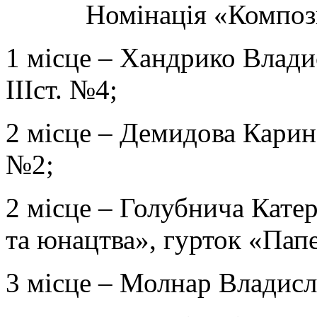
Номінація «Компози
1 місце – Хандрико Влади
ІІІст. №4;
2 місце – Демидова Карина
№2;
2 місце – Голубнича Кате
та юнацтва», гурток «Пап
3 місце – Молнар Владисл