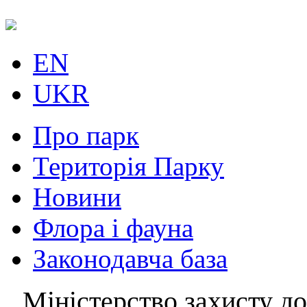
EN
UKR
Про парк
Територія Парку
Новини
Флора і фауна
Законодавча база
Міністерство захисту до