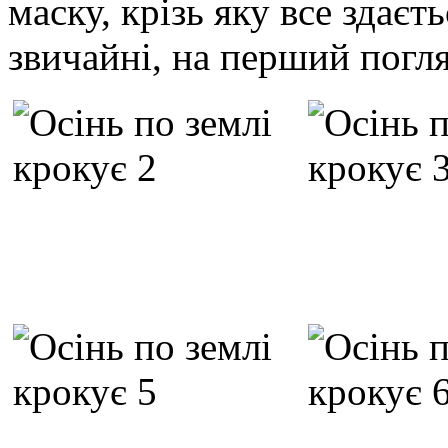
маску, крізь яку все здаєт
звичайні, на перший погл