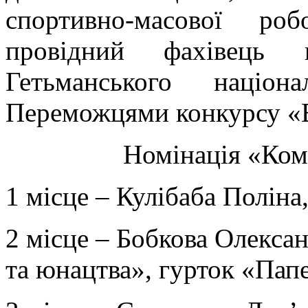
спортивно-масової р
провідний фахівець в
Гетьманського націон
Переможцями конкурсу «В 
Номінація «Комп
1 місце – Кулібаба Поліна,
2 місце – Бобкова Олекса
та юнацтва», гурток «Пап