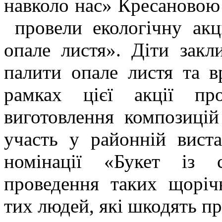
навколо нас» Кресановою
провели екологічну акц
опале листя». Діти закл
палити опале листя та в
рамках цієї акції п
виготовлення композицій
участь у районній вист
номінації «Букет із с
проведення таких щоріч
тих людей, які шкодять п