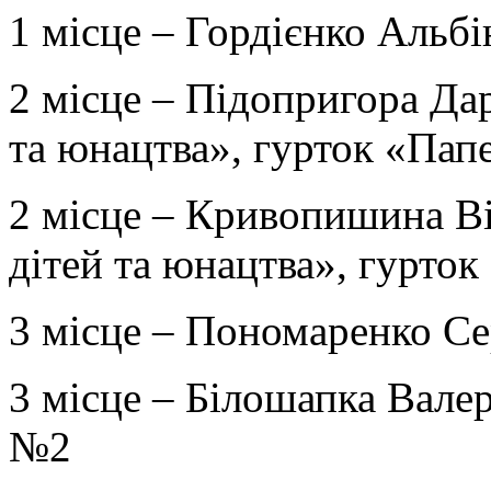
1 місце – Гордієнко Альбін
2 місце – Підопригора Да
та юнацтва», гурток «Пап
2 місце – Кривопишина В
дітей та юнацтва», гурто
3 місце – Пономаренко Сер
3 місце – Білошапка Валер
№2