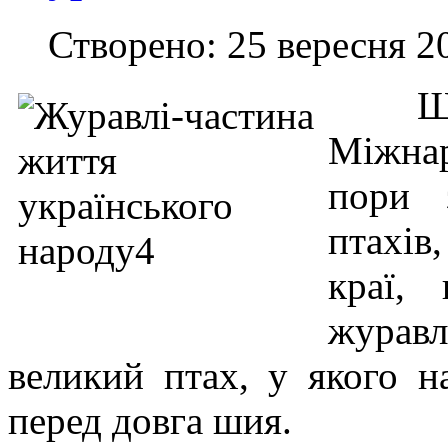
Створено: 25 вересня 2
Щ
Міжнар
пори 
птахів
краї,
журав
великий птах, у якого на
перед довга шия.