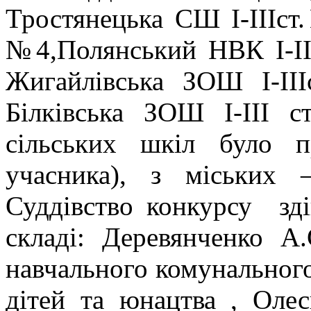
Тростянецька СШ І-ІІІст
№4,Полянський НВК І-ІІІ
Жигайлівська ЗОШ І-ІІІс
Білківська ЗОШ І-ІІІ ст
сільських шкіл було п
учасника), з міських
Суддівство конкурсу зді
складі: Деревянченко А
навчального комунальног
дітей та юнацтва , Оле