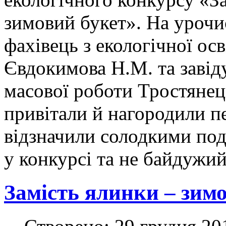
зимовий букет». На урочи
фахівець з екологічної о
Євдокимова Н.М. та завід
масової роботи Тростян
привітали й нагородили п
відзначили солодкими пода
у конкурсі та не байдужи
Замість ялинки – зимо