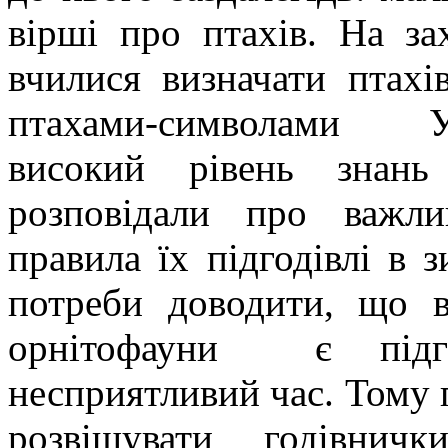
вірші про птахів. На зах
вчилися визначати птахі
птахами-символами У
високий рівень знан
розповідали про важл
правила їх підгодівлі в 
потреби доводити, що 
орнітофауни є підго
несприятливий час. Тому
розвішувати годівничк