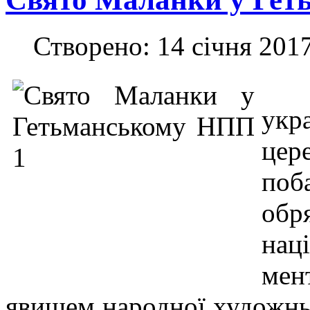
Створено: 14 січня 201
укр
цер
поб
об
на
мен
явищем народної художньої