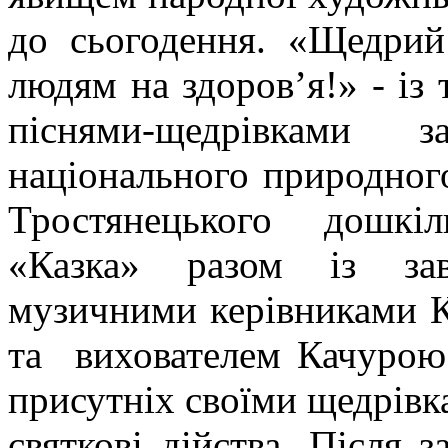
до сьогодення. «Щедрий
людям на здоров’я!» - із
піснями-щедрівками з
національного природног
Тростянецького дошкі
«Казка» разом із за
музичними керівниками К
та вихователем Качурою
присутніх своїми щедрівка
святкові дійства. Після 