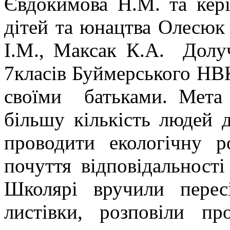
Євдокимова Н.М. та кер
дітей та юнацтва Олесюк 
І.М., Максак К.А. Долуч
7класів Буймерського НВК
своїми батьками. Мета 
більшу кількість людей д
проводити екологічну 
почуття відповідальност
Школярі вручили перес
листівки, розповіли п