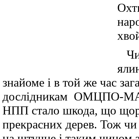
Охт
нар
хво
Чи 
яли
знайоме і в той же час за
дослідникам ОМЦПО-МАН
НПП стало шкода, що щор
прекрасних дерев. Тож чи
на штучне і таким чином з