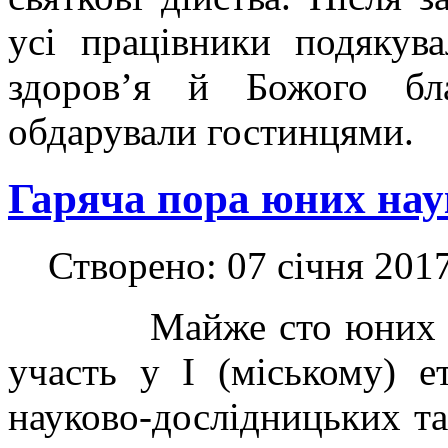
усі працівники подякув
здоров’я й Божого бла
обдарували гостинцями.
Гаряча пора юних на
Створено: 07 січня 201
Майже сто юних науко
участь у І (міському) е
науково-дослідницьких та