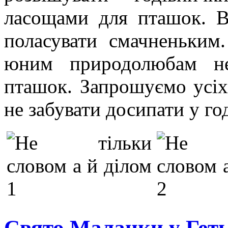
ласощами для пташок. В
поласувати смачненьким
юним природолюбам не
пташок. Запрошуємо усіх 
не забувати досипати у го
Свято Маланки у Ге