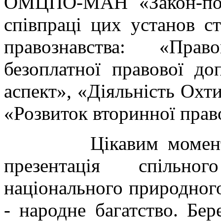
ОМЦПО-МАН «Закон-пона
співпраці цих установ с
правознавства: «Прав
безоплатної правової до
аспект», «Діяльність Ох
«Розвиток вторинної прав
Цікавим моментом у 
презентація спільно
національного природн
- народне багатство. Бе