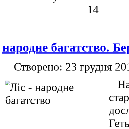
народне багатство. Бе
Створено: 23 грудня 20
На
ста
дос
Гет