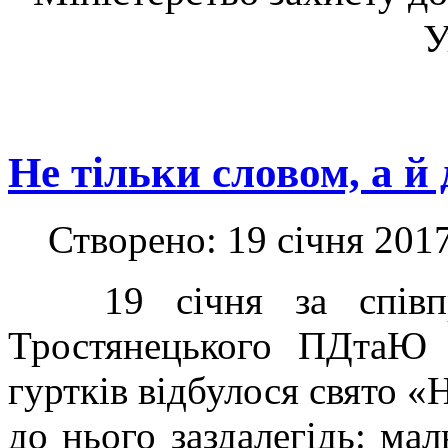
У
Не тільки словом, а й 
Створено: 19 січня 201
19 січня за співпра
Тростянецького ПДтаЮ 
гуртків відбулося свято «
до нього заздалегідь: ма