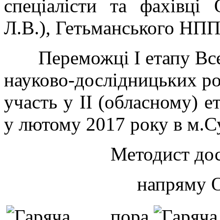
спеціалісти та фахівці
Л.В.), Гетьманського НПП 
Переможці І етапу Всеу
науково-дослідницьких ро
участь у ІІ (обласному) е
у лютому 2017 року в м.С
Методист до
напряму 