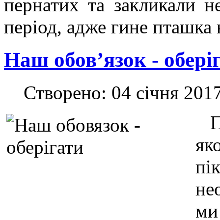
пернатих та закликали н
період, адже гине пташка н
Наш обов’язок - обері
Створено: 04 січня 201
П
як
пі
не
ми