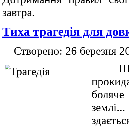
завтра.
Тиха трагедія для дов
Створено: 26 березня 2
Що
прокид
боляче
землі.
здаєть