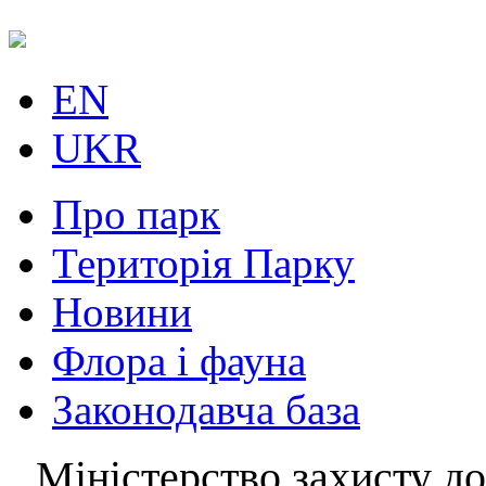
EN
UKR
Про парк
Територія Парку
Новини
Флора і фауна
Законодавча база
Міністерство захисту до