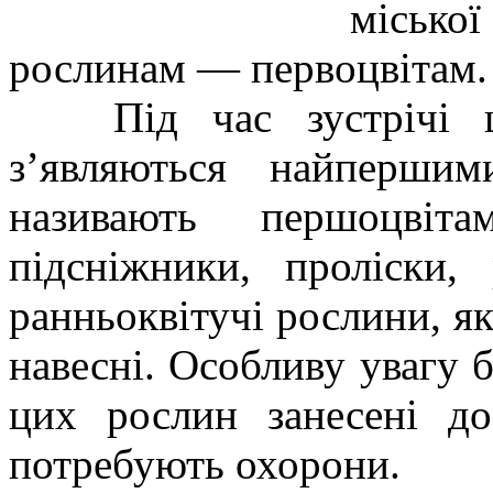
місько
рослинам — первоцвітам.
Під час зустрічі шко
з’являються найперши
називають першоцвіт
підсніжники, проліски,
ранньоквітучі рослини, я
навесні. Особливу увагу б
цих рослин занесені д
потребують охорони.