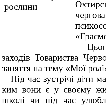
Охтирс
черго
психос
«Граєм
Цього 
заходів Товариства Черв
заняття на тему «Мої ролі
Під час зустрічі діти ма
ким вони є у своєму жит
школі чи під час улюбл