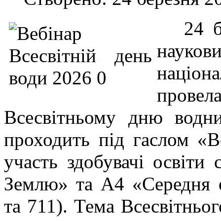
24 бе
науков
націо
прове
Всесвітньому дню водни
проходить під гаслом «В
участь здобувачі освіти
Землю» та А4 «Середня о
та 711). Тема Всесвітньо