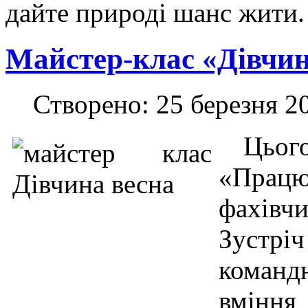
дайте природі шанс жити.
Майстер-клас «Дівчин
Створено: 25 березня 2
Цього 
«Прац
фахівч
Зустрі
командн
вміння