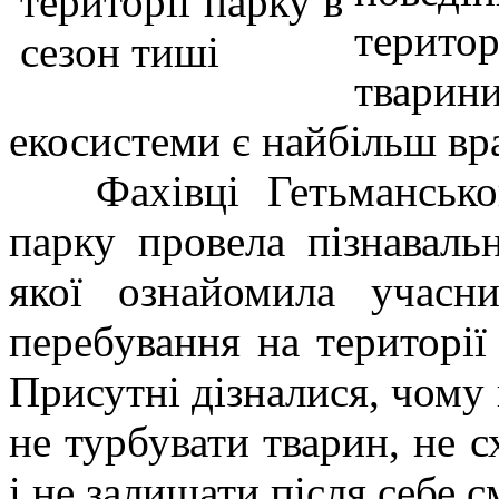
терито
твари
екосистеми є найбільш вр
Фахівці Гетьманськог
парку провела пізнавальн
якої ознайомила учасн
перебування на території
Присутні дізналися, чому
не турбувати тварин, не 
і не залишати після себе с