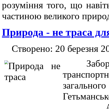
розуміння того, що наві
частиною великого природ
Природа - не траса дл
Створено: 20 березня 2
Забо
транспорт
загальног
Гетьмансь
Адмініс