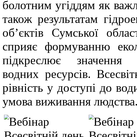
болотним угіддям як важл
також результатам гідро
об’єктів Сумської облас
сприяє формуванню екол
підкреслює значення 
водних ресурсів. Всесвіт
рівність у доступі до вод
умова виживання людства