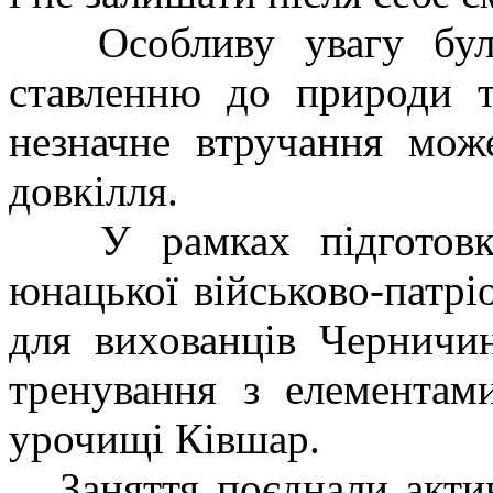
Особливу увагу було 
ставленню до природи т
незначне втручання мож
довкілля.
У рамках підготовки 
юнацької військово-патрі
для вихованців Черничи
тренування з елементам
урочищі Ківшар.
Заняття поєднали актив