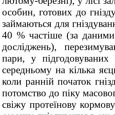
лютому-березні), у лісі з
особин, готових до гнізд
займаються для гніздуванн
40 % частіше (за даними
досліджень), перезиму
пари, у підгодовуваних 
середньому на кілька яєц
коли ранній початок гніз
потомство до піку масово
свіжу протеїнову кормову 