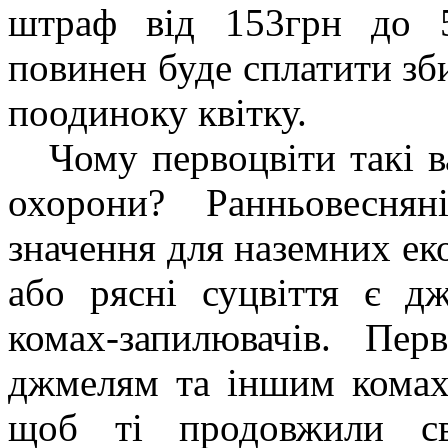
штраф від 153грн до 
повинен буде сплатити зби
поодиноку квітку.
Чому первоцвіти такі ва
охорони? Ранньовесня
значення для наземних еко
або рясні суцвіття є д
комах-запилювачів. Пер
джмелям та іншим комах
щоб ті продовжили св