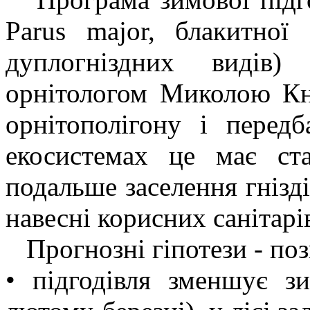
Parus major, блакитної 
дуплогніздних видів)
орнітологом Миколою Кн
орнітополігону і передб
екосистемах це має ст
подальше заселення гнізд
навесні корисних санітарів
Прогнозні гіпотези - поз
• підгодівля зменшує з