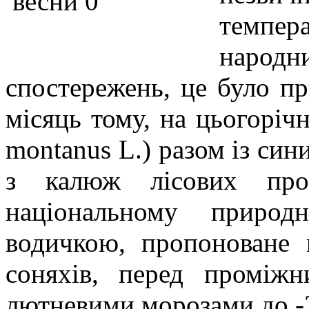
темпер
народ
спостережень, це було пр
місяць тому, на цьогорічн
montanus L.) разом із сини
з калюж лісових про
національному природ
водичкою, пропоноване 
соняхів, перед проміж
лютневими морозами до -