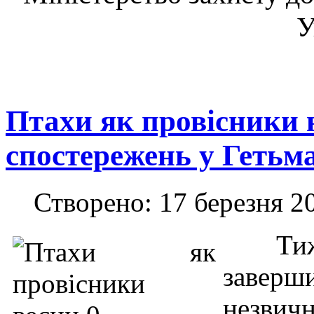
У
Птахи як провісники 
спостережень у Геть
Створено: 17 березня 2
Тиж
заверш
незв