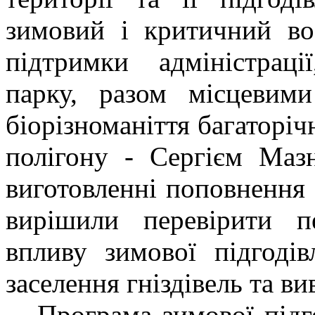
зимовий і критичний во
підтримки адміністраці
парку, разом місцевим
біорізноманіття багаторіч
полігону - Сергієм Ма
виготовленні поповнення 
вирішили перевірити п
впливу зимової підгодів
заселення гніздівель та в
Програма зимової підгод