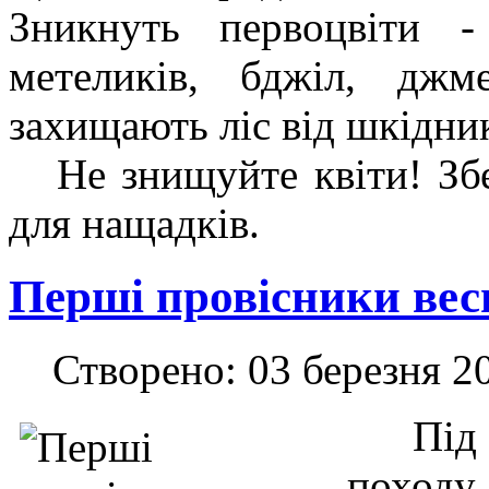
Зникнуть первоцвіти -
метеликів, бджіл, дж
захищають ліс від шкідник
Не знищуйте квіти! Збе
для нащадків.
Перші провісники вес
Створено: 03 березня 2
Під ч
походу,