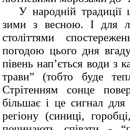
У народній традиції ця
зими з весною. І для л
століттями спостереж
погодою цього дня вгаду
півень нап’ється води з к
трави” (тобто буде теп
Стрітенням сонце пове
більшає і це сигнал для
регіону (синиці, горобц
починають співати - “