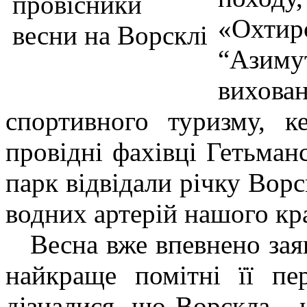
«Охти
“Азимут
вихов
спортивного туризму, к
провідні фахівці Гетьма
парк відвідали річку Вор
водних артерій нашого кр
Весна вже впевнено заявл
найкраще помітні її пе
дізналися, що Ворскла - 