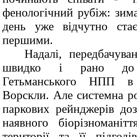
фенологічний рубіж: зима
день уже відчутно ста
першими.
Надалі, передбачувано
швидко і рано до о
Гетьманського НПП в 
Ворскли. Але системна роб
паркових рейнджерів доз
наявного біорізноманіт
території та її підгод