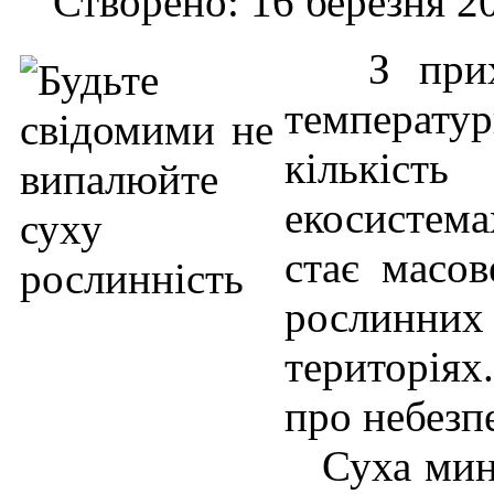
Створено: 16 березня 2
З прих
температу
кількіс
екосистем
стає масов
рослинни
територіях
про небезпе
Суха минул