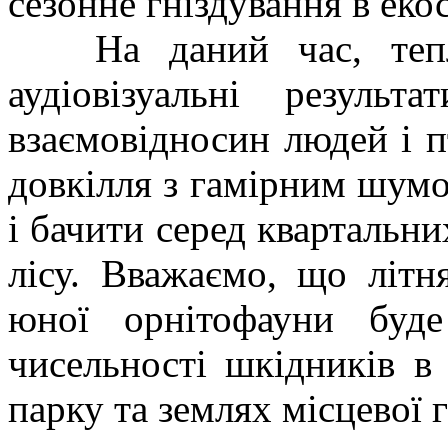
сезонне гніздування в еко
На даний час, тепли
аудіовізуальні резуль
взаємовідносин людей і п
довкілля з гамірним шумо
і бачити серед квартальни
лісу. Вважаємо, що літн
юної орнітофауни буде
чисельності шкідників в
парку та землях місцевої 