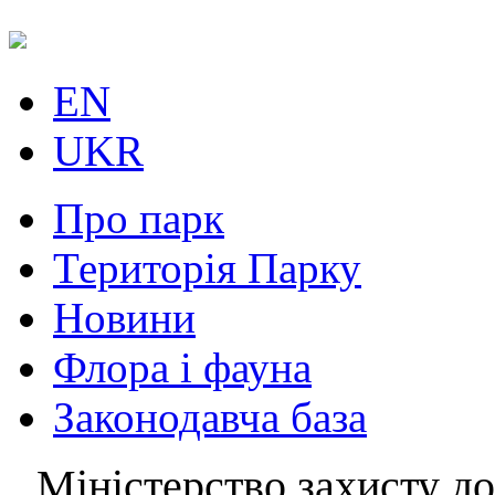
EN
UKR
Про парк
Територія Парку
Новини
Флора і фауна
Законодавча база
Міністерство захисту до