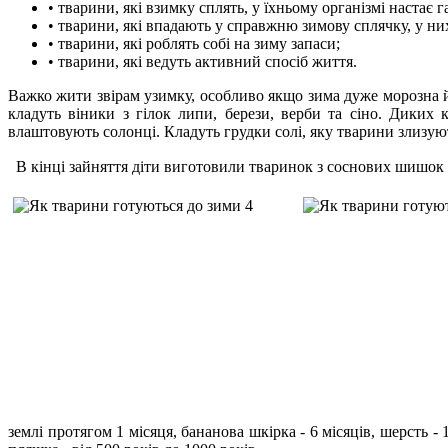
• тварини, які взимку сплять, у їхньому організмі настає
• тварини, які впадають у справжню зимову сплячку, у ни
• тварини, які роблять собі на зиму запаси;
• тварини, які ведуть активний спосіб життя.
Важко жити звірам узимку, особливо якщо зима дуже морозна й 
кладуть віники з гілок липи, берези, верби та сіно. Диких 
влаштовують солонці. Кладуть грудки солі, яку тварини злизую
В кінці зайняття діти виготовили тваринок з соснових шишок та
землі протягом 1 місяця, бананова шкірка - 6 місяців, шерсть - 