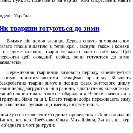
ьних пунктів, позначених на картах. Юні спортсмени, навіть
.
нделіс Україна».
Як тварини готуються до зими
Взимку ліс немов засипає. Дерева сплять зимовим сном,
багато птахів відлетіло в теплі краї , заснули також і комахи.
Стає дуже холодно, тваринам важко знайти собі їжу. Щоб
пережити цей складний період, вони готуються до зими
заздалегідь.
Переживання тваринами зимового періоду, забезпечується
різними пристосувальними реакціями організму. Більшість
безхребетних тварин зимує в певних фазах життєвого циклу,
овий період мігрують в інші райони, з достатньою кількістю їжі
сяний покрив тіла та захисне забарвлення. Велике значення для
 гризуни, білки та ін.). Багато тварин добре переживають зиму
ись великим групами, що зменшує втрату тепла.
ина Зуза на екологічних годинах проведених з 26 листопада по
кл., кл. кер. Требухова Ольга Михайлівна, 2-а кл., кл. кер.
а об’єднати в чотири групи: