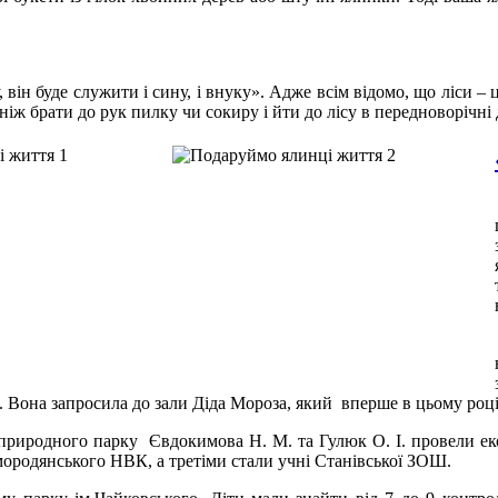
 він буде служити і сину, і внуку». Адже всім відомо, що ліси –
ніж брати до рук пилку чи сокиру і йти до лісу в передноворічні
 Вона запросила до зали Діда Мороза, який вперше в цьому році
риродного парку Євдокимова Н. М. та Гулюк О. І. провели еко
ородянського НВК, а третіми стали учні Станівської ЗОШ.