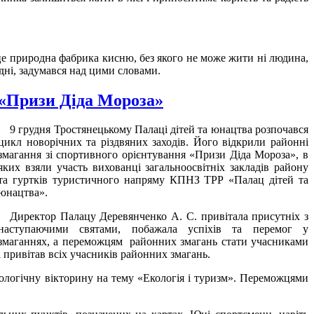
 це природна фабрика кисню, без якого не може жити ні людина,
 дні, задумався над цими словами.
«Призи Діда Мороза»
9 грудня Тростянецькому Палаці дітей та юнацтва розпочався
цикл новорічних та різдвяних заходів. Його відкрили районні
змагання зі спортивного орієнтування «Призи Діда Мороза», в
яких взяли участь вихованці загальноосвітніх закладів району
та гуртків туристичного напряму КПНЗ ТРР «Палац дітей та
юнацтва».
Директор Палацу Деревянченко А. С. привітала присутніх з
наступаючими святами, побажала успіхів та перемог у
змаганнях, а переможцям районних змагань стати учасниками
 привітав всіх учасників районних змагань.
логічну вікторину на тему «Екологія і туризм». Переможцями