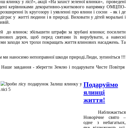
 ялинку у лісі!», акціі «На захист зеленої ялинки», проведені
оведені керівниками декоративно-ужиткового напрямку ОМЦПО-
зширенні їх кругозору і уявленні про ялини і сосни - як і де
іграє у житті людини і в природі. Виховати у дітей моральні і
ивій.
 до ялинок: збільшити штрафи за зрубані ялинки; посилити
нових дерев, щоб перед святами їх вирубувати, а навесні
ими заходи хоч трохи покращать життя ялинових насаджень. Та
м ми наносимо непоправної шкоди природі.Люди, зупиніться !!!
. Наше завдання - зберегти Землю і подарувати Чисте Повітря
Подаруймо
ялинці
життя!
Наближається
Новорічне свято –
одне з небагатьох,
яке відзначають усі,