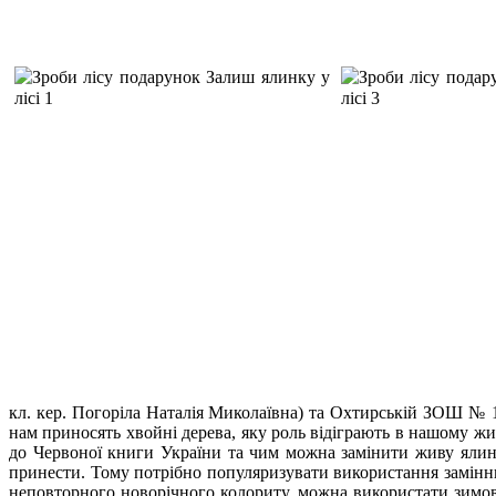
кл. кер. Погоріла Наталія Миколаївна) та Охтирській ЗОШ № 1 
нам приносять хвойні дерева, яку роль відіграють в нашому жит
до Червоної книги України та чим можна замінити живу ялинк
принести. Тому потрібно популяризувати використання замінн
неповторного новорічного колориту, можна використати зимові