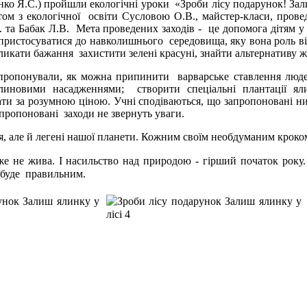
ко Я.С.) пройшли екологічні уроки «Зроби лісу подарунок! Залиш
стом з екологічної освіти Сусловою О.В., майстер-класи, пр
а Бабак Л.В. Мета проведених заходів - це допомога дітям у ро
 пристосуватися до навколишнього середовища, яку вона роль від
кликати бажання захистити зелені красуні, знайти альтернативу ж
ропонували, як можна припинити варварське ставлення людей
линовими насадженнями; створити спеціальні плантації яли
ати за розумною ціною. Учні сподіваються, що запропоновані н
запропоновані заходи не звернуть уваги.
я, але й легені нашої планети. Кожним своїм необдуманим кроко
же не жива. І насильство над природою - гірший початок року
ін буде правильним.