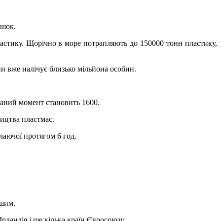
яшок.
ластику. Щорічно в море потрапляють до 150000 тонн пластику,
ин вже налічує близько мільйона особин.
даний момент становить 1600.
ицтва пластмас.
лаючої протягом 6 год.
ішим.
рландія і ще кілька країн Євросоюзу.