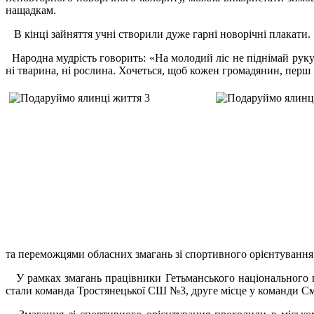
нащадкам.
В кінці зайняття учні створили дуже гарні новорічні плакати.
Народна мудрість говорить: «На молодий ліс не піднімай руку,
ні тварина, ні рослина. Хочеться, щоб кожен громадянин, перш 
та переможцями обласних змагань зі спортивного орієнтування.
У рамках змагань працівники Гетьманського національного п
стали команда Тростянецької СШ №3, друге місце у команди См