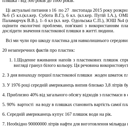
пляшка - від 500 років до 1000 років.
Ці актуальні питання з 16 по 27 листопада 2015 року розкрил
№6 (5 кл.(кл.кер. Субота В.Г.), 6 кл. (кл.кер. Путій І.А.),
Паламарчук В.В.), 1- б кл (кл. кер. Одольська С.П.), ЗОШ №4 
оцінити екологічні проблеми, пов'язані з використанням п
дослідити значення пластикової пляшки в житті людини.
Всі ми чули про шкоду пластика для навколишнього середовища
20 незаперечних фактів про пластик:
1.Щоденне вживання напоїв з пластикових пляшок сприя
вигляді гранул білого кольору. Ця речовина використовуєт
2. З дня винаходу першої пластикової пляшки жоден шматок пл
3. У 1976 році середній американець випив близько 3,8 літрів б
4. Приблизно 40% від загального обсягу відходів з пластмаси в
5. 90% вартості на воду в пляшках становить вартість самої пла
6. Середній американець купує 167 пляшок води на рік.
7. Необхідно 90000000 літрів нафти для виготовлення мільярда