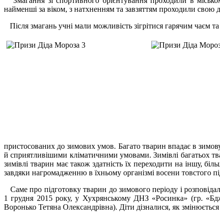
Змагання зі спортивного орієнтування проходили в міському
найменші за віком, з натхненням та завзяттям проходили свою
Після змагань учні мали можливість зігрітися гарячим чаєм т
пристосованих до зимових умов. Багато тварин впадає в зимову 
й сприятливішими кліматичними умовами. Зимівлі багатьох твар
зимівлі тварин має також здатність їх переходити на іншу, бі
завдяки нагромадженню в їхньому організмі восени товстого п
Саме про підготовку тварин до зимового періоду і розповідал
1 грудня 2015 року, у Хухрянському ДНЗ «Росинка» (гр. «Бдж
Воронько Тетяна Олександрівна). Діти дізналися, як змінюється