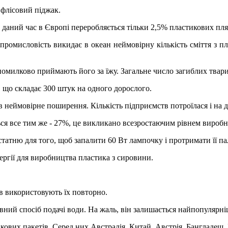
флісовий піджак.
 даний час в Європі переробляється тільки 2,5% пластикових пл
 промисловість викидає в океан неймовірну кількість сміття з п
 помилково приймають його за їжу. Загальне число загиблих твар
, що складає 300 штук на одного дорослого.
в неймовірне поширення. Кількість підприємств потроїлася і на 
ся все тим же - 27%, це викликано всезростаючим рівнем виробн
статню для того, щоб запалити 60 Вт лампочку і протримати її па
нергії для виробництва пластика з сировини.
в використовують їх повторно.
вний спосіб подачі води. На жаль, він залишається найпопулярн
ових пакетів. Серед них Австралія, Китай, Австрія, Бангладеш, І