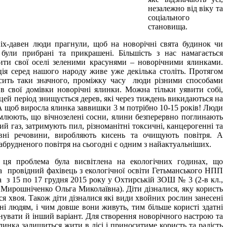
незалежно від віку та
соціального
становища.
-давен люди прагнули, щоб на новорічні свята будинок чи
 були прибрані та прикрашені. Більшість з нас намагається
ити свої оселі зеленими красунями – новорічними ялинками.
ія серед нашого народу живе уже декілька століть. Протягом
осить таки значного, проміжку часу люди різними способами
в свої домівки новорічні ялинки. Можна тільки уявити собі,
 цей період знищується дерев, які через тиждень викидаються на
А щоб виросла ялинка заввишки 3 м потрібно 10-15 років! Люди
млюють, що вічнозелені сосни, ялини безперервно поглинають
ий газ, затримують пил, різноманітні токсичні, канцерогенні та
ивні речовини, виробляють кисень та очищують повітря. А
абрудненого повітря на сьогодні є одним з найактуальніших.
 проблема була висвітлена на екологічних годинах, що
 провідний фахівець з екологічної освіти Гетьманського НПП
а з 15 по 17 грудня 2015 року у Охтирській ЗОШ № 3 (2-в кл.,
. Мирошніченко Ольга Миколаївна). Діти дізналися, яку користь
ся хвоя. Також діти дізналися які види хвойних рослин занесені
і людям, і чим довше вони живуть, тим більше користі здатні
увати й інший варіант. Для створення новорічного настрою та
инка залишиться жити в лісі і приноситиме користь та радість