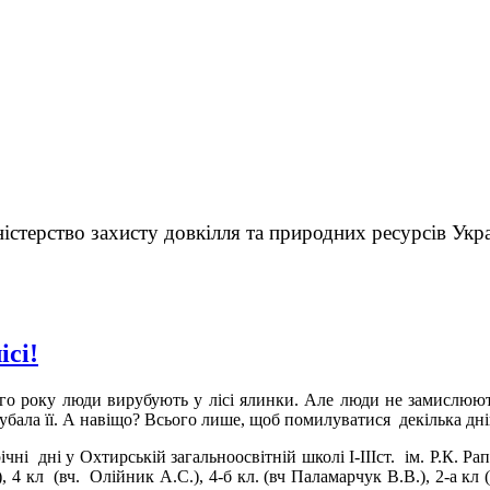
істерство захисту довкілля та природних ресурсів Укр
ісі!
о року люди вирубують у лісі ялинки. Але люди не замислюють
бала її. А навіщо? Всього лише, щоб помилуватися декілька днів
і дні у Охтирській загальноосвітній школі І-ІІІст. ім. Р.К. Рапія
С.), 4 кл (вч. Олійник А.С.), 4-б кл. (вч Паламарчук В.В.), 2-