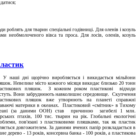
идатися;
 роблять для тварин спеціальні годівниці. Для оленів і козуль
ми необмолоченого вівса та проса. Для лосів, оленів, козуль
ластик
наші дні щорічно виробляється і викидається мільйони
яшок. Невелике місто кожного місяця викидає близько 20 тонн
астикових пляшок. З кожним роком пластикові відходи
стуть. Вони забруднюють навколишнє середовище. Скупчення
астикових пляшок вже утворюють на планеті справжні
аваючі материки в океанах. Пластиковий «смітник» в Тихому
еані (за даними ООН) став причиною загибелі 1 млн.
рських птахів, 100 тис. тварин на рік. Глобальні екологічні
облеми, пов'язані з пластиковими пляшками, так як пластик
ляється довгожителем. За даними вчених папір розкладається в
ане дерево - 13 років, консервна банка - 100 років, а пластикова