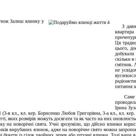
З давніх
квартира
причепур
Ця традиц
цього, д
добували 
скільки в
смітник. 
не усвідо
вуглекисл
радіоакт
питання з
Саме ця
проводила
Ірина Зуз
(3-в кл., кл. кер. Борисенко Любов Григорівна, 3-а кл., кл. кер
ті, яких розмірів можуть досягати та як часто на них оновлюєть
у на новорічні свята. Учні зрозуміли, що дійсно ялинки корисн
иків вирубаних ялинок, адже на новорічне свято можна запропон
 букети із гілок хвойних дерев або штучні ялинки. Тоді ваша ял