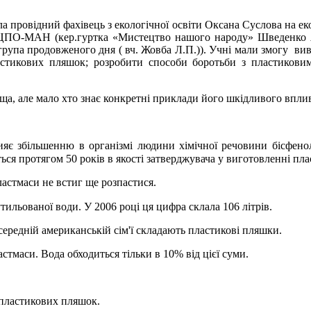
а провідний фахівець з екологічної освіти Оксана Суслова на ек
 ОМЦПО-МАН (кер.гуртка «Мистецтво нашого народу» Шведенко Я.
(група продовженого дня ( вч. Жовба Л.П.)). Учні мали змогу в
ластикових пляшок; розробити способи боротьби з пластиковим
, але мало хто знає конкретні приклади його шкідливого вплив
є збільшенню в організмі людини хімічної речовини бісфенолу
ься протягом 50 років в якості затверджувача у виготовленні пла
астмаси не встиг ще розпастися.
утильованої води. У 2006 році ця цифра склала 106 літрів.
 середній американській сім'ї складають пластикові пляшки.
стмаси. Вода обходиться тільки в 10% від цієї суми.
 пластикових пляшок.