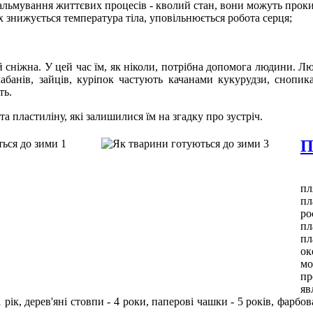
 гальмування життєвих процесів - кволий стан, вони можуть прок
х знижується температура тіла, уповільнюється робота серця;
сніжна. У цей час їм, як ніколи, потрібна допомога людини. Люди
кабанів, зайців, куріпок частують качанами кукурудзи, снопика
ть.
 пластиліну, які залишилися їм на згадку про зустріч.
П
У 
пл
пл
ро
пл
пл
ок
мо
пр
яв
1 рік, дерев'яні стовпи - 4 роки, паперові чашки - 5 років, фарбов