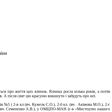
аїни
ся про життя цих ялинок. Ялинка росла кілька років, а потім
. А після свят цю красуню викинути і забудуть про неї.
 №5 ( 2-в кл (вч. Кужель С.О.), 2-б кл. (вч . Акімова М.О.), 2-г
а кл (вч. Семененко А.В.), у ОМЦПО-МАН (г-к «Мистецтво нашого