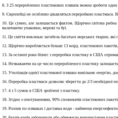
8. З 25 перероблених пластикових пляшок можна зробити один 
9. Європейці не особливо цікавляться переробкою пластмаси. В
10. Це сумно, але залишається фактом. Щорічно світова рибна
включаючи упаковки, мережі та буї.
11. Це сміття викликає загибель багатьох морських тварин, які
12. Щорічно виробляється більше 13 млрд. пластикових пакетів
13. За останні роки бізнес з переробки пластику в США отрима
14. Незважаючи на це число переробленого пластику залишаєть
15. Утилізація однієї пластикової пляшки вивільняє енергію, до
16. Переробка пластмаси дозволяє зберегти до 2/3 необхідної е
17. 4 з 5 сумок в США зроблені з пластику.
18. Згідно з опитуваннями, 90% споживачів пластикових пакеті
19. Розлив по пляшках і доставка води - найменш енергоефекти
20. Безліч країн заборонили або обмежили використання пластик