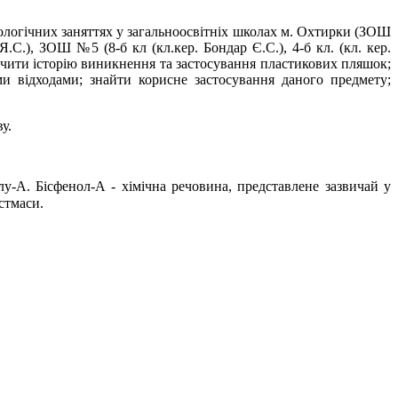
ологічних заняттях у загальноосвітніх школах м. Охтирки (ЗОШ
С.), ЗОШ №5 (8-б кл (кл.кер. Бондар Є.С.), 4-б кл. (кл. кер.
ивчити історію виникнення та застосування пластикових пляшок;
и відходами; знайти корисне застосування даного предмету;
у.
-А. Бісфенол-А - хімічна речовина, представлене зазвичай у
стмаси.