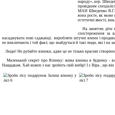
народу», кер. Шведен
провідним спеціалі
МАН Шведенко Я.С. т
вона росте, як може
естетичні якості, ви
На заняттях діти п
спостереження за я
насаджувати нові саджанці; виробляти штучні ялини і продав
не виключають і той факт, що знайдуться й такі люди, які і на 
Люди! Не рубайте ялинки, адже це не тільки красиві створінн
Маленький секрет про Ялинку: ж
ива ялинка в будинку - в
Нащадкам. Хай кожен з нас зробить свій вибір! І є Віра , що в