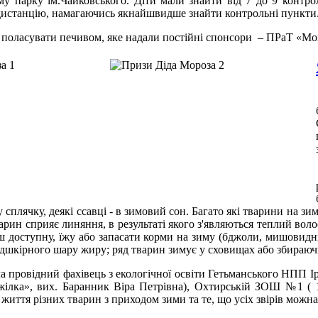
 парку ім.Чайковського. Діти мали знайти від 7 до 9 контрол
 дистанцію, намагаючись якнайшвидше знайти контрольні пункти
а поласувати печивом, яке надали постійні спонсори – ПРаТ «Мо
сплячку, деякі ссавці - в зимовий сон. Багато які тварини на зим
ин сприяє линяння, в результаті якого з'являються теплий воло
льш доступну, їжу або запасати корми на зиму (бджоли, мишовидні
ідшкірного шару жиру; ряд тварин зимує у сховищах або збираюч
а провідний фахівець з екологічної освіти Гетьманського НПП Ір
ілка», вих. Баранник Віра Петрівна), Охтирській ЗОШ №1 ( 1-в 
 життя різних тварин з приходом зими та те, що усіх звірів можн