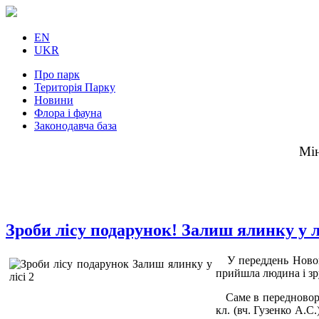
EN
UKR
Про парк
Територія Парку
Новини
Флора і фауна
Законодавча база
Мін
Зроби лісу подарунок! Залиш ялинку у л
У переддень Новог
прийшла людина і зру
Саме в передноворічн
кл. (вч. Гузенко А.