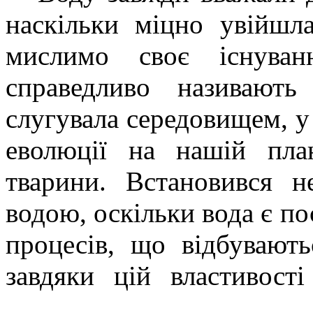
наскільки міцно увійш
мислимо своє існува
справедливо називают
слугувала середовищем, у 
еволюції на нашій пла
тварини. Встановився н
водою, оскільки вода є п
процесів, що відбувают
завдяки цій властивост