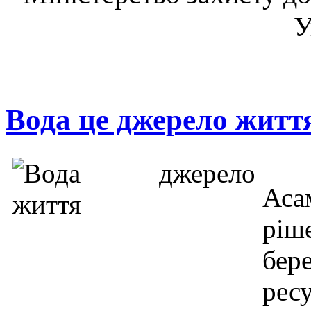
У
Вода це джерело житт
Аса
рі
бер
рес