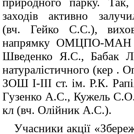
природного парку. Так
заходів активно залучи
(вч. Гейко С.С.), вихо
напрямку ОМЦПО-МАН (м
Шведенко Я.С., Бабак Л.
натуралістичного (кер . О
ЗОШ І-ІІІ ст. ім. Р.К. Ра
Гузенко А.С., Кужель С.О.)
кл (вч. Олійник А.С.).
Учасники акції «Збереж