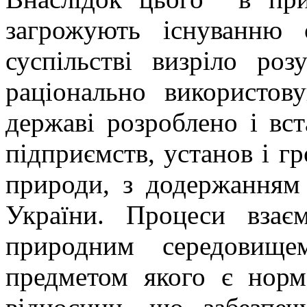
загрожують існуванню
суспільстві визріло ро
раціонально використов
державі розроблено і вст
підприємств, установ і г
природи, з додержанням 
України. Процеси взає
природним середовище
предметом якого є норма