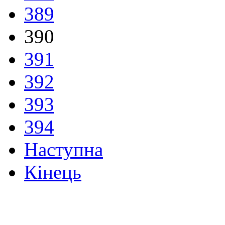
389
390
391
392
393
394
Наступна
Кінець