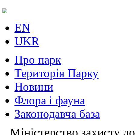
EN
UKR
Про парк
Територія Парку
Новини
Флора і фауна
Законодавча база
Міністерство захисту до