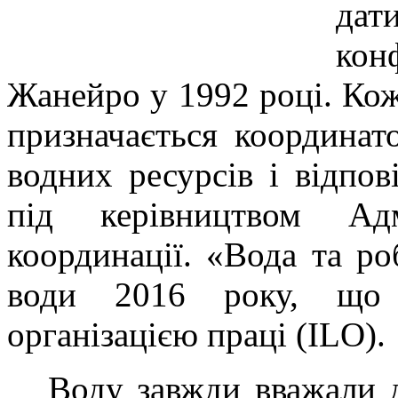
дат
ко
Жанейро у 1992 році. Ко
призначається координат
водних ресурсів і відпов
під керівництвом Адм
координації. «Вода та ро
води 2016 року, що к
організацією прац
Воду завжди вважали д