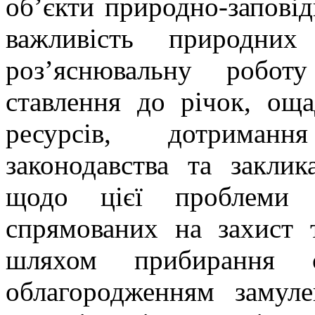
об’єкти природно-запові
важливість природних
роз’яснювальну робот
ставлення до річок, ощ
ресурсів, дотриман
законодавства та закли
щодо цієї проблеми 
спрямованих на захист 
шляхом прибирання с
облагородженням замул