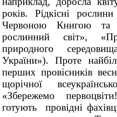
наприклад, доросла квіт
років. Рідкісні рослин
Червоною Книгою та 
рослинний світ», «П
природного середови
України»). Проте найбі
перших провісників вес
щорічної всеукраїнсь
«Збережемо первоцвіти
готують провідні фахівц