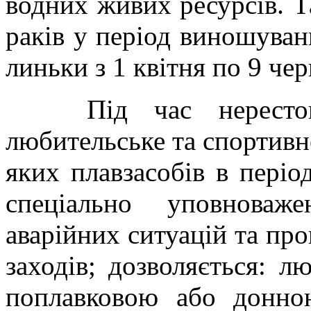
водних живих ресурсів. Т
раків у період виношуван
линьки з 1 квітня по 9 че
Під час нерестового
любительське та спортивн
яких плавзасобів в періо
спеціально уповноваж
аварійних ситуацій та пр
заходів; дозволяється: л
поплавковою або донно