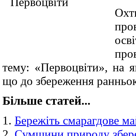
Охт
про
ос
про
тему: «Первоцвіти», на 
що до збереження ранньок
Більше статей...
Бережіть смарагдове м
Сумщини природу збер