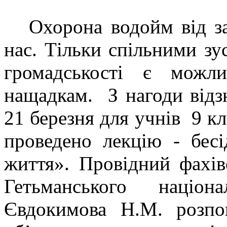
Охорона водойм від заб
нас. Тільки спільними зу
громадськості є можл
нащадкам. З нагоди відз
21 березня для учнів 9 
проведено лекцію - бес
життя». Провідний фахіве
Гетьманського націон
Євдокимова Н.М. розпо