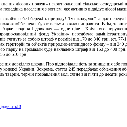
ення лісових пожеж - неконтрольовані сільськогосподарські па
 поведінка населення з вогнем, яке активно відвідує лісові маси
жайте себе і бережіть природу! Ту шкоду, якої завдає передусім 
пожежної безпеки буває вельми важко виправити. Втім, терпить 
... Адже людина і довкілля — одне ціле. Крім того порушен
родно-заповідний фонд України» передбачає адміністративну
ків тягнуть за собою штраф у розмірі від 170 до 340 грн. (ст. 77
ежах територій та об’єктів природно-заповідного фонду – від 340
о парку на громадян буде накладено штраф від 153 до 408 грн. 
55 до 510 грн.,
сення довкіллю шкоди. Про відповідальність за знищення або п
 кодексі України. Зокрема, стаття 245 передбачає обмеження або
ь тварин, термін позбавлення волі сягне від п'яти до десяти рокі
іддячить!!!