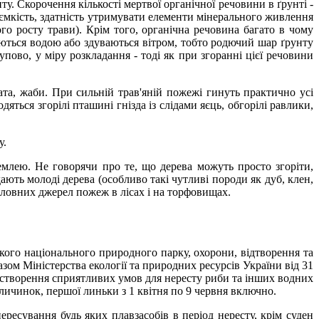
у. Скорочення кількості мертвої органічної речовини в ґрунті -
гоємкість, здатність утримувати елементи мінерального живлення
о росту трави). Крім того, органічна речовина багато в чому
ваються водою або здуваються вітром, тобто родючий шар ґрунту
пово, у міру розкладання - тоді як при згоранні цієї речовини
ата, жаби. При сильній трав'яній пожежі гинуть практично усі
яться згорілі пташині гнізда із слідами яєць, обгорілі равлики,
у.
млею. Не говорячи про те, що дерева можуть просто згоріти,
ють молоді дерева (особливо такі чутливі породи як дуб, клен,
головних джерел пожеж в лісах і на торфовищах.
кого національного природного парку, охорони, відтворення та
ом Міністерства екології та природних ресурсів України від 31
ю створення сприятливих умов для нересту риби та інших водних
личинок, першої линьки з 1 квітня по 9 червня включно.
ресування будь яких плавзасобів в період нересту, крім суден