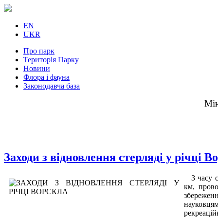
EN
UKR
Про парк
Територія Парку
Новини
Флора і фауна
Законодавча база
Мін
Заходи з відновлення стерляді у річці В
З часу 
км, прово
збереженн
науковця
рекреацій