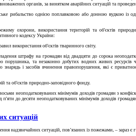
вноважених органів, за винятком аварійних ситуацій та проведе
ське рибальство однією поплавковою або донною вудкою із одн
му охорони, використання територій та об'єктів природно-з
ативного кодексу України:
авил використання об'єктів тваринного світу.
кладення штрафу на громадян від двадцяти до сорока неоподатко
ю порушника, та незаконно добутих водних живих ресурсів чи 
єю знарядь і засобів вчинення правопорушення, які є приват
й та об'єктів природно-заповідного фонду.
восьми неоподатковуваних мінімумів доходів громадян з кон­фіск
ід п'яти до десяти неоподатковуваних мінімумів доходів грома­д
х ситуацій
ння надзвичайних ситуацій, пов’язаних із пожежами, – зараз