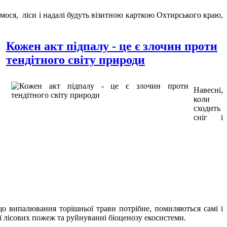
мося, ліси і надалі будуть візитною карткою Охтирського краю,
Кожен акт підпалу - це є злочин проти
тендітного світу природи
Навесні,
коли
сходить
сніг і
 що випалювання торішньої трави потрібне, помиляються самі і
ії лісових пожеж та руйнуванні біоценозу екосистеми.