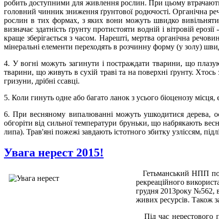
робить доступними для живлення рослин. При цьому втрачаються 
головний чинник зниження ґрунтової родючості. Органічна речов
рослин в тих формах, з яких вони можуть швидко вивільнятис
визначає здатність ґрунту протистояти водній і вітровій ероз
краще зберігається з часом. Нарешті, мертва органічна речови
мінеральні елементи переходять в розчинну форму (у золу) шв
4. У вогні можуть загинути і постраждати тварини, що плазую
тварини, що живуть в сухій траві та на поверхні ґрунту. Хтось 
гризуни, дрібні ссавці.
5. Коли гинуть одне або багато ланок з усього біоценозу місця,
6. При весняному випалюванні можуть ушкодитися дерева, ос
обгоріти від сильної температури бруньки, що набрякають весн
липа). Трав'яні пожежі завдають істотного збитку узліссям, пі
Увага нерест 2015!
Гетьманський НПП пові
рекреаційного використа
грудня 2013року №562, в
живих ресурсів. Також з
Під час нерестового пе