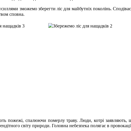
иллями зможемо зберегти ліс для майбутніх поколінь.
Сподіває
твом сповна.
вують пожежі, спалюючи померлу траву. Люди, котрі заявляють,
тендітного світу природи. Головна небезпека полягає в провокац