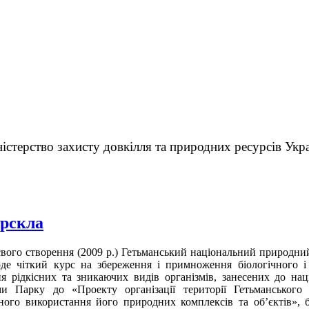
істерство захисту довкілля та природних ресурсів Укр
орскла
свого створення (2009 р.) Гетьманський національний природни
де чіткий курс на збереження і примноження біологічного і 
я рідкісних та зникаючих видів організмів, занесених до нац
ми Парку до «Проекту організації території Гетьманського
ного використання його природних комплексів та об’єктів», б