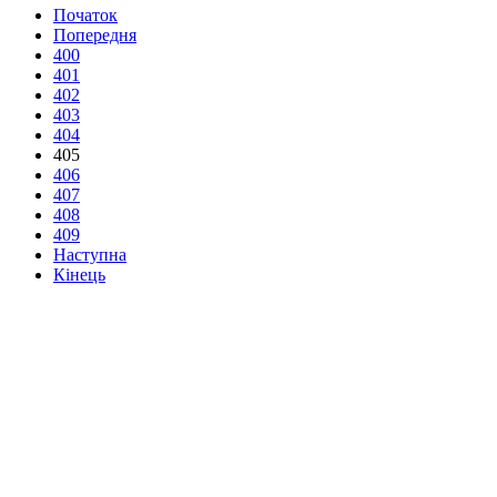
Початок
Попередня
400
401
402
403
404
405
406
407
408
409
Наступна
Кінець