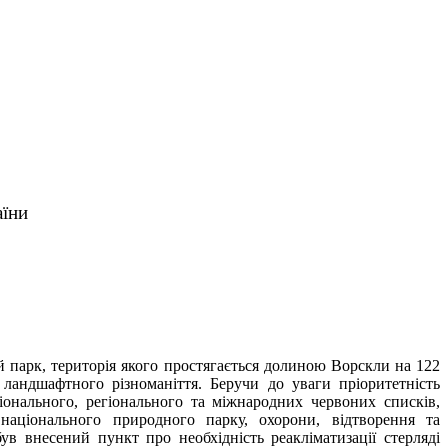
аїни
й парк, територія якого простягається долиною Ворскли на 122
ландшафтного різноманіття. Беручи до уваги пріоритетність
іонального, регіонального та міжнародних червоних списків,
 національного природного парку, охорони, відтворення та
ув внесений пункт про необхідність реакліматизації стерляді