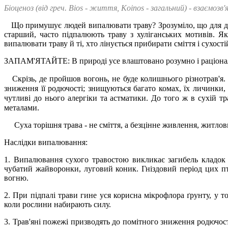
Біоценоз (від греч. Bios - життя, Koinos - загальний) - взаємоз
Що примушує людей випалювати траву? Зрозуміло, що для дітей
старший, часто підпалюють траву з хуліганських мотивів. 
випалювати траву й ті, хто лінується прибирати сміття і сухості
ЗАПАМ'ЯТАЙТЕ: В природі усе влаштовано розумно і раціональн
Скрізь, де пройшов вогонь, не буде колишнього різнотрав'я. 
зниження її родючості; знищуються багато комах, їх личинки,
чутливі до нього алергіки та астматики. До того ж в сухій тр
металами.
Суха торішня трава - не сміття, а безцінне живлення, житлов
Наслідки випалювання:
1. Випалювання сухого травостою викликає загибель кладок і 
чубатий жайворонки, луговий коник. Гніздовий період цих пта
вогню.
2. При підпалі трави гине уся корисна мікрофлора ґрунту, у 
коли рослини набирають силу.
3. Трав'яні пожежі призводять до помітного зниження родючості