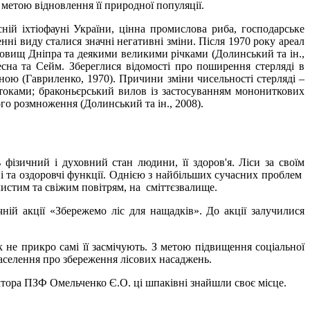
з метою відновлення її природної популяції.
й іхтіофауні України, цінна промислова риба, господарське
нні виду сталися значні негативні зміни. Після 1970 року ареал
ховищ Дніпра та деякими великими річками (Долинський та ін.,
Десна та Сейм. Збереглися відомості про поширення стерляді в
існою (Гавриленко, 1970). Причини зміни чисельності стерляді –
токами; браконьєрський вилов із застосуванням монониткових
го розмноження (Долинський та ін., 2008).
фізичний і духовний стан людини, її здоров'я. Ліси за своїм
і та оздоровчі функції. Однією з найбільших сучасних проблем
 чистим та свіжим повітрям, на сміттєзвалище.
ній акції «Збережемо ліс для нащадків». До акції залучилися
е прикро самі її засмічують. З метою підвищення соціальної
аселення про збереження лісових насаджень.
ктора ПЗФ Омельченко Є.О. ці шпаківні знайшли своє місце.