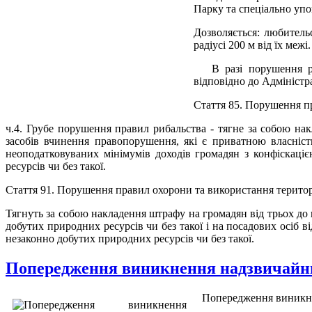
Парку та спеціально упо
Дозволяється: любитель
радіусі 200 м від їх межі.
В разі порушення режи
відповідно до Адміністр
Стаття 85. Порушення пр
ч.4. Грубе порушення правил рибальства - тягне за собою на
засобів вчинення правопорушення, які є приватною власніст
неоподатковуваних мінімумів доходів громадян з конфіскаці
ресурсів чи без такої.
Стаття 91. Порушення правил охорони та використання територі
Тягнуть за собою накладення штрафу на громадян від трьох до 
добутих природних ресурсів чи без такої і на посадових осіб в
незаконно добутих природних ресурсів чи без такої.
Попередження виникнення надзвичайни
Попередження виникне