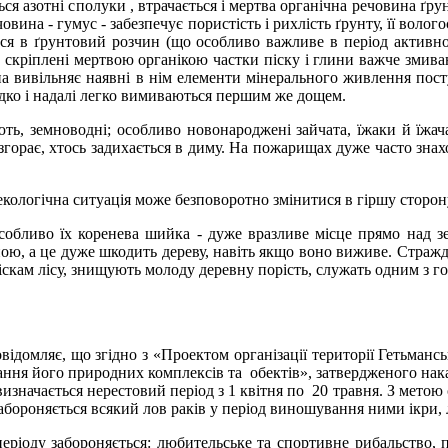
азотні сполуки , втрачається і мертва органічна речовина ґрунт
ина - гумус - забезпечує пористість і рихлість ґрунту, її воло
я в ґрунтовий розчин (що особливо важливе в період активног
ії - скріплені мертвою органікою частки піску і глини важче зми
на вивільняє наявні в нім елементи мінерального живлення посту
идко і надалі легко вимиваються першим же дощем.
ть, земноводні; особливо новонароджені зайчата, їжаки й їжач
згорає, хтось задихається в диму. На пожарищах дуже часто знаход
 екологічна ситуація може безповоротно змінитися в гіршу сторон
обливо їх коренева шийка - дуже вразливе місце прямо над зе
ою, а це дуже шкодить дереву, навіть якщо воно виживе. Стражда
дліскам лісу, знищують молоду деревну порість, служать одним з 
домляє, що згідно з «Проектом організації території Гетьмансь
ння його природних комплексів та обектів», затвердженого наказ
изначається нерестовий період з 1 квітня по 20 травня. З мето
абороняється всякий лов раків у період виношування ними ікри, 
ріоду забороняється: любительське та спортивне рибальство, пе