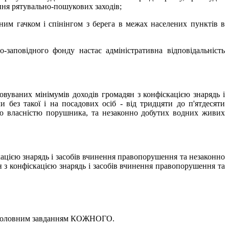
ння рятувально-пошукових заходів;
им гачком і спінінгом з берега в межах населених пунктів в
аповідного фонду настає адміністративна відповідальність
вуваних мінімумів доходів громадян з конфіскацією знарядь і
без такої і на посадових осіб - від тридцяти до п'ятдесяти
ною власністю порушника, та незаконно добутих водних живих
ацією знарядь і засобів вчинення правопорушення та незакон­но
ян з конфіскацією знарядь і засобів вчинення правопорушення та
 є головним завданням КОЖНОГО.