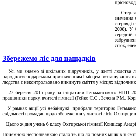
прісновод
Стерлядь
значення 
стерляді 
2008). У 
середній 
забруднен
сіток, ел
Збережемо ліс для нащадків
Усі ми знаємо зі шкільних підручників, у житті людства ліс
народногосподарським призначенням і місцем розташування вик
людства є неконтрольовано викинуте сміття у місцях відпочинк
27 березня 2015 року за ініціативи Гетьманського НПП 20 уч
працівники парку, вчителі гімназії (Гейко С.С., Зелена Р.М., Ко
У рамках акції усі небайдужі прибрали територію Гетьмансь
свідомості громадян щодо збереження у чистоті лісів Охтирщин
Цього ж дня учень 6 класу Охтирської гімназії Конвісар Андр
Приємною несподіванкою стало те, що до повних мішків зі сміт