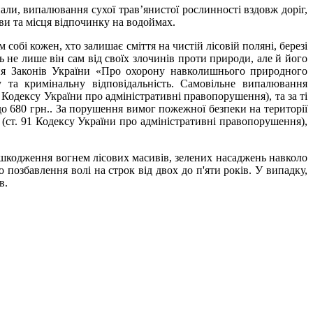
ли, випалювання сухої трав’янистої рослинності вздовж доріг,
ви та місця відпочинку на водоймах.
собі кожен, хто залишає сміття на чистій лісовій поляні, березі
не лише він сам від своїх злочинів проти природи, але й його
ня Законів України «Про охорону навколишнього природного
 та кримінальну відповідальність. Самовільне випалювання
-1 Кодексу України про адміністративні правопорушення), та за ті
 до 680 грн.. За порушення вимог пожежної безпеки на території
(ст. 91 Кодексу України про адміністративні правопорушення),
ошкодження вогнем лісових масивів, зелених насаджень навколо
 позбавлення волі на строк від двох до п'яти років. У випадку,
в.