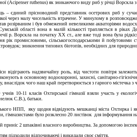
ної (Acipenser ruthenus) як зникаючого виду риб у річці Ворскла 
 – єдиний прісноводний представник осетрових риб у сучасні
якої через малу чисельність втрачене. У минулому в розповсюдже
став розірваним і був обмежений невеликими акваторіями водос
Сумській області вона в малій кількості трапляється в ріках 
течії р. Ворскла на початку ХХ ст., але вже тоді вона була рідк
ня рік промисловими, сільськогосподарськими й побутовими с
ектровудок; зникнення типових біотопів, необхідних для природно
и відіграють надзвичайну роль, від чистоти повітря залежить 
онують в основному водоохоронні, захисні, санітарно-гігієнічн
у, внаслідок чого наш край перетворюється з гарного містечка з
нів 10-11 класів Охтирської гімназії взяли участь у екологіч
рнелюк С.В.), батьки.
кого НПП, яку щодня відвідують мешканці міста Охтирка і як н
и, гімназистами було розклеєно 20 листівок для інформування н
ій приніс 2 шпаківні власного виробництва. За допомогою інспе
тям підходили відпочиваючі і викидали своє сміття.