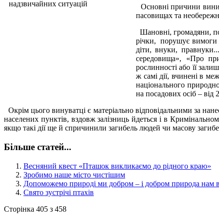
Основні причини виникн
пасовищах та необережна
Шановні, громадяни, пова
річки, порушує вимоги 
діти, внуки, правнуки
середовища», «Про при
рослинності або її залиш
ж самі дії, вчинені в м
національного природног
на посадових осіб – від 2
Окрім цього винуватці є матеріально відповідальними за нане
населених пунктів, вздовж залізниць йдеться і в Кримінальному
якщо такі дії ще й спричинили загибель людей чи масову загибел
Більше статей...
Весняний квест «Пташок викликаємо до рідного краю»
Зробимо наше місто чистішим
Допоможемо природі ми добром – і добром природа нам в
Свято зустрічі птахів
Сторінка 405 з 458