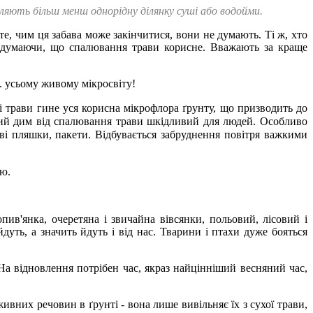
аселяють більш менш однорідну ділянку суші або водойми.
, чим ця забава може закінчитися, вони не думають. Ті ж, хто
, думаючи, що спалювання трави корисне. Вважають за краще
. усьому живому мікросвіту!
і трави гине уся корисна мікрофлора ґрунту, що призводить до
їдкий дим від спалювання трави шкідливий для людей. Особливо
кові пляшки, пакети. Відбувається забруднення повітря важкими
ою.
пив'янка, очеретяна і звичайна вівсянки, польовий, лісовий і
уть, а значить йдуть і від нас. Тварини і птахи дуже бояться
На відновлення потрібен час, якраз найцінніший весняний час,
ивних речовин в ґрунті - вона лише вивільняє їх з сухої трави,