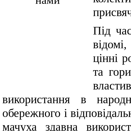
присвяч
Під ча
відомі
цінні р
та гор
влас
використання в народ
обережного і відповідаль
мачуха здавна викорис