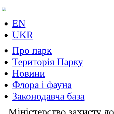
EN
UKR
Про парк
Територія Парку
Новини
Флора і фауна
Законодавча база
Міністерство захисту до