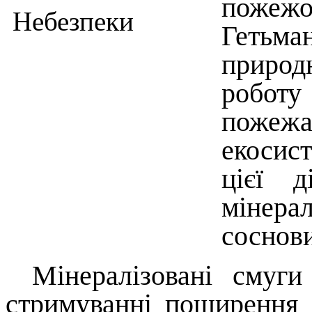
пожеж
Геть
природ
робот
пожежа
екосис
цієї д
мінер
соснов
Мінералізовані смуг
стримуванні поширення 