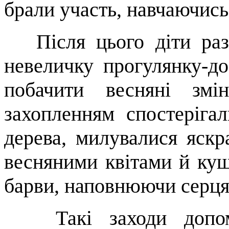
брали участь, навчаючись
Після цього діти раз
невеличку прогулянку-до
побачити весняні зм
захопленням спостерігал
дерева, милувалися яск
весняними квітами й кущ
барви, наповнюючи серця 
Такі заходи допома