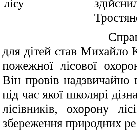
здійсни
Тростян
Справж
для дітей став Михайло 
пожежної лісової охоро
Він провів надзвичайно ц
під час якої школярі дізн
лісівників, охорону лі
збереження природних ре