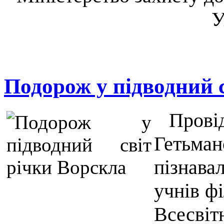
У
Подорож у підводний с
Провідн
Гетьм
пізнав
учнів ф
Всесвітн