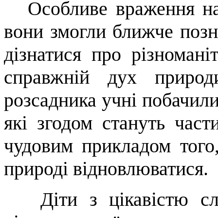
Особливе враження на д
вони змогли ближче позн
дізнатися про різномані
справжній дух природ
розсадника учні побачили
які згодом стануть част
чудовим прикладом того
природі відновлюватися.
Діти з цікавістю слу