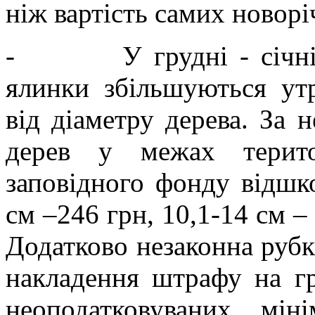
ніж вартість самих новор
- У грудні - січні ш
ялинки збільшуються ут
від діаметру дерева. За 
дерев у межах терито
заповідного фонду відшк
см –246 грн, 10,1-14 см – 
Додатково незаконна рубк
накладення штрафу на гр
неоподатковуваних мін