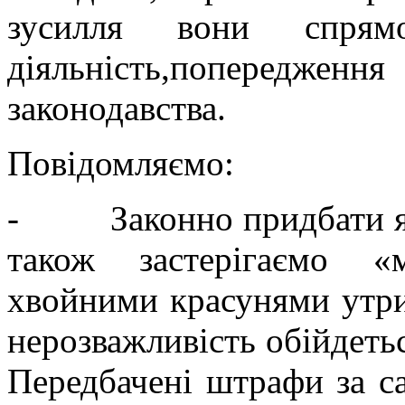
зусилля вони спрямо
діяльність,попередженн
законодавства.
Повідомляємо:
- Законно придбати яли
також застерігаємо «
хвойними красунями утри
нерозважливість обійдеть
Передбачені штрафи за са