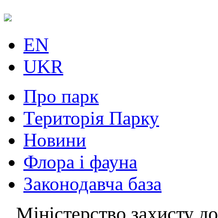
EN
UKR
Про парк
Територія Парку
Новини
Флора і фауна
Законодавча база
Міністерство захисту до