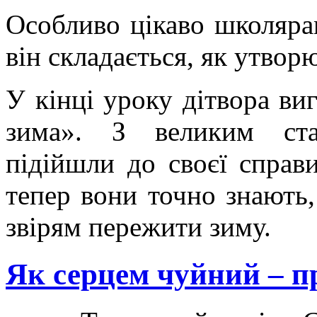
Особливо цікаво школярам
він складається, як утворю
У кінці уроку дітвора ви
зима». З великим ста
підійшли до своєї справи
тепер вони точно знають,
звірям пережити зиму.
Як серцем чуйний – п