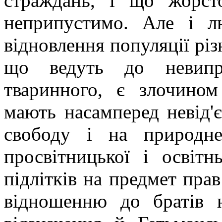
страждань, і що жорст
неприпустимо. Але і л
відновлення популяції різн
що ведуть до невипра
тваринного, є злочино
мають насамперед невід'
свободу і на природн
просвітницької і освітн
підлітків на предмет прав
відношенню до братів