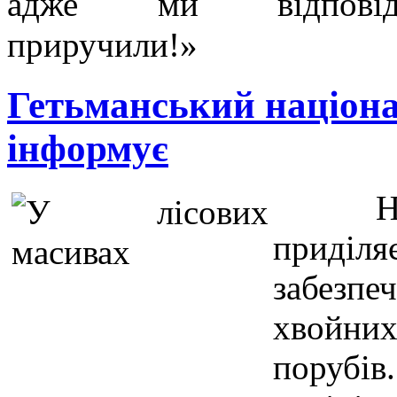
адже ми відпові
приручили!»
Гетьманський націон
інформує
Н
приділя
забез
хвойни
порубі