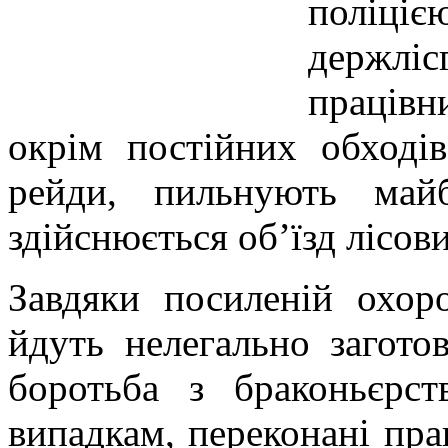
поліц
держлі
праців
окрім постійних обходів
рейди, пильнують май
здійснюється об’їзд лісов
Завдяки посиленій охор
йдуть нелегально загото
боротьба з браконьєрс
випадкам, переконані пра