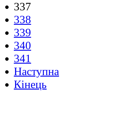
337
338
339
340
341
Наступна
Кінець