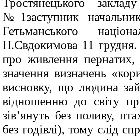
Тростянецького закладу
№1заступник начальника
Гетьманського націон
Н.Євдокимова 11 грудня. 
про живлення пернатих, 
значення визначень «кор
висновку, що людина за
відношенню до світу пр
зів’януть без поливу, пт
без годівлі), тому слід сп