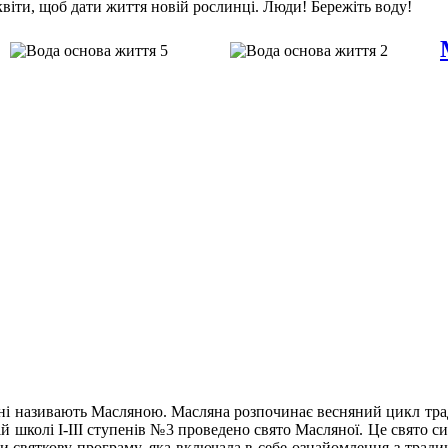
віти, щоб дати життя новій рослинці. Люди! Бережіть воду!
ні називають Масляною. Масляна розпочинає весняний цикл тради
ій школі І-ІІІ ступенів №3 проведено свято Масляної. Це свято с
ли святкову програму, яка включала в себе ознайомлення з трад