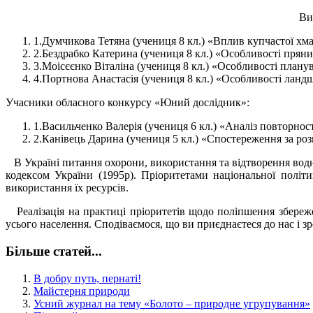
Ви
1.Думчикова Тетяна (учениця 8 кл.) «Вплив купчастої хма
2.Бездрабко Катерина (учениця 8 кл.) «Особливості прян
3.Моісєєнко Віталіна (учениця 8 кл.) «Особливості планув
4.Портнова Анастасія (учениця 8 кл.) «Особливості ланд
Учасники обласного конкурсу «Юний дослідник»:
1.Васильченко Валерія (учениця 6 кл.) «Аналіз повторност
2.Канівець Дарина (учениця 5 кл.) «Спостереження за ро
В Україні питання охорони, використання та відтворення вод
кодексом України (1995р). Пріоритетами національної політ
використання їх ресурсів.
Реалізація на практиці пріоритетів щодо поліпшення збереже
усього населення. Сподіваємося, що ви приєднаєтеся до нас і з
Більше статей...
В добру путь, пернаті!
Майстерня природи
Усний журнал на тему «Болото – природне угрупування»