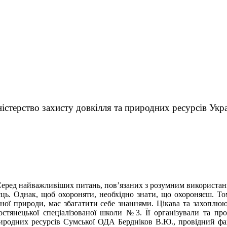
істерство захисту довкілля та природних ресурсів Укр
еред найважливіших питань, пов’язаних з розумним використанн
сць. Однак, щоб охороняти, необхідно знати, що охороняєш. То
дної природи, має збагатити себе знаннями. Цікава та захоплю
остянецької спеціалізованої школи №3. Її організували та пр
иродних ресурсів Сумської ОДА Бердніков В.Ю., провідний фахі