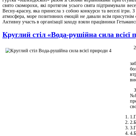
свято скоморохи, які протягом усього свята підтримували вес
Весну-красну, яка принесла з собою конкурси та веселі ігри. З
атмосфера, море позитивних емоцій не давали всім присутнім 
Активну участь в організації заходу взяли працівники Гетьман
Круглий стіл «Вода-рушійна сила всієї 
2
Ос
за
бо
вт
ви
За
№8
пр
св
1.
2.
3.
4.