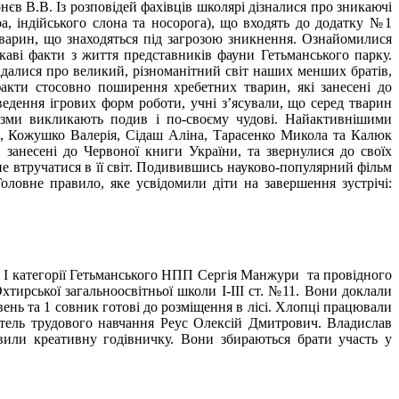
єв В.В. Із розповідей фахівців школярі дізналися про зникаючі
ра, індійського слона та носорога), що входять до додатку №1
тварин, що знаходяться під загрозою зникнення. Ознайомилися
каві факти з життя представників фауни Гетьманського парку.
алися про великий, різноманітний світ наших менших братів,
акти стосовно поширення хребетних тварин, які занесені до
ведення ігрових форм роботи, учні з’ясували, що серед тварин
нізми викликають подив і по-своєму чудові. Найактивнішими
й, Кожушко Валерія, Сідаш Аліна, Тарасенко Микола та Калюк
 занесені до Червоної книги України, та звернулися до своїх
 не втручатися в її світ. Подивившись науково-популярний фільм
ловне правило, яке усвідомили діти на завершення зустрічі:
у І категорії Гетьманського НПП Сергія Манжури та провідного
хтирської загальноосвітньої школи І-ІІІ ст. №11. Вони доклали
вень та 1 совник готові до розміщення в лісі. Хлопці працювали
итель трудового навчання Реус Олексій Дмитрович. Владислав
вили креативну годівничку. Вони збираються брати участь у