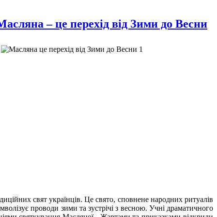
Масляна – це перехід від Зими до Весни
ційних свят українців. Це свято, сповнене народних ритуалів
имволізує проводи зими та зустрічі з весною. Учні драматичного
иціями святкування Масляної. Жартами та приказками відкрили