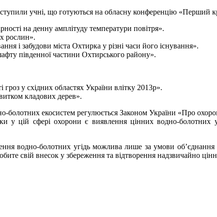
ступили учні, що готуються на обласну конференцію «Перший кр
рності на денну амплітуду температури повітря».
их рослин».
ання і забудови міста Охтирка у різні часи його існування».
шафту південної частини Охтирського району».
і гроз у східних областях України влітку 2013р».
звитком кладових дерев».
но-болотних екосистем регулюється Законом України «Про охор
ики у цій сфері охорони є виявлення цінних водно-болотних уг
ння водно-болотних угідь можлива лише за умови об’єднання з
робите свій внесок у збереження та відтворення надзвичайно цін