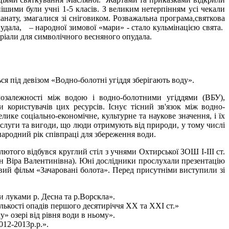
ішими були учні 1-5 класів. З великим нетерпінням усі чекали
канату, змагалися зі сніговиком. Розважальна програма,святкова
удала, – народної зимової «мари» - стало кульмінацією свята.
еріали для символічного весняного опудала.
ся під девізом «Водно-болотні угіддя зберігають воду».
алежності між водою і водно-болотними угіддями (ВБУ),
 користувачів цих ресурсів. Існує тісний зв'язок між водно-
ике соціально-економічне, культурне та наукове значення, і їх
слуги та вигоди, що люди отримують від природи, у тому числі
народний рік співпраці для збереження води.
ютого відбувся круглий стіл з учнями Охтирської ЗОШ І-ІІІ ст.
ун Віра Валентинівна). Юні дослідники прослухали презентацію
овий фільм «Зачаровані болота». Перед присутніми виступили зі
 луками р. Десна та р.Ворскла».
лькості опадів першого десятиріччя ХХ та ХХІ ст.»
у» озері від рівня води в ньому».
012-2013р.р.».