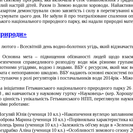
елий настрій дітей. Разом із Зимою водили хороводи. Найактивн
 азартом демонстрували свою завзятість і силу в перетягуванні 
сумувати цього дня. Не забули й про театралізоване спалення оп
ського національного природного парку, які надали природні мат
природи»
 лютого - Всесвітній день водно-болотних угідь, який відзначаєть
новна мета – підвищення обізнаності людей щодо взаємоз
безпечення справедливого розподілу води між різними групами
лотними угіддями, водою і людьми. ВБУ є ресурсом, який має вел
рата є непоправною шкодою. ВБУ надають основні екосистемі по
ступаючи у ролі регуляторів і постачальників води 2014рік - Між
 ініціативи Гетьманського національного природного парку 26 л
 , які навчаються у науковому гуртку «Науковець» (кер. Хорош
о цінність і унікальність Гетьманського НПП, переглянули наук
оїми роботами:
Погуляй Юлія (учениця 10 кл.) «Накопичення вуглецю заплавними
Боброва Марина (учениця 10 кл.) «Порівняльна характеристика кі
Голець Ірина (учениця 10 кл.) «Залежність об'єму води в «Зеленом
Бездрабко Аліна (учениця 10 кл.) «Особливості зимового сезону 2