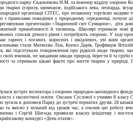
иродного парку Євдокимова Н.М. та інженер відділу охорони Кон
ди тварин (горилу, шимпанзе, індійського лева, леопарда, ягуа
жнародної організації СІТЕС, про незаконну торгівлю видами 
ні з правилами поведінки у природному середовищі, почули ці
реглянувши презентацію «Тваринний світ Сумщини», діти довід
овнений привабливості й таємниць. Школярі отримали нові ф
рвоних списків різного рівня і потребують охорони. У ході про
має гарних і поганих, корисних і шкідливих, уві живі орга
асниками стали Матвєєва Ліза, Копил Дарія, Трофімцов Віталі
я, які підготували повідомлення про рідкісні види тварин, що
о своїх вчинків, не завдавши шкоди природі, берегти її та грубо
ості та отримали цікаві факти про життя тварин у природі. Го
булася зустріч інспектора з охорони природно-заповідного фонд
аліста з екологічної освіти Оксани Суслової з учнями 8 класу О
о зусиль в допомозі Парку до зустрічі пернатих друзів. 28 шпакі
о та якісно у вільний від уроків час, а очолив цю роботу вч
ненко і Сергій Шигида проявили власну ініціативу і вигото
раїнському конкурсі «День птахів».