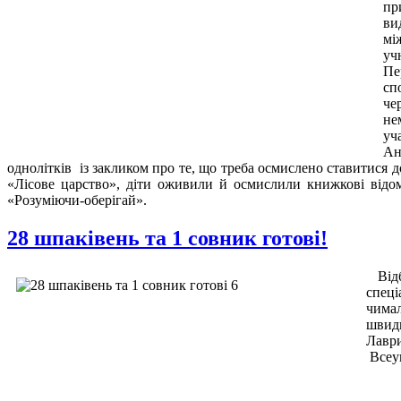
пр
ви
мі
уч
Пе
сп
че
не
уч
Ан
однолітків із закликом про те, що треба осмислено ставитися д
«Лісове царство», діти оживили й осмислили книжкові відом
«Розуміючи-оберігай».
28 шпаківень та 1 совник готові!
Від
спеці
чимал
швидк
Лаври
Всеук