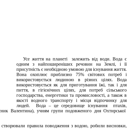
Усе життя на планеті залежить від води. Вода є
одним з найпоширеніших речовин на Землі, і її
присутність є необхідною умовою для існування життя.
Вона охоплює приблизно 75% світових потреб і
використовується людиною в різних цілях. Вода
використовується як для приготування їжі, так і для
пиття, в гігієнічних цілях, для потреб сільського
господарства, енергетики та промисловості, а також в
якості водного транспорту і місця відпочинку для
людей. Вода – це середовище існування птахів,
ник Валентина), учням групи подовженого дня Охтирської
створювали правила поводження з водою, робили висновки,