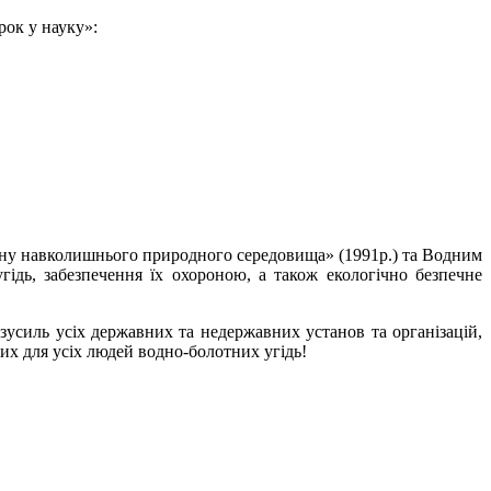
ок у науку»:
ону навколишнього природного середовища» (1991р.) та Водним
ідь, забезпечення їх охороною, а також екологічно безпечне
усиль усіх державних та недержавних установ та організацій,
них для усіх людей водно-болотних угідь!