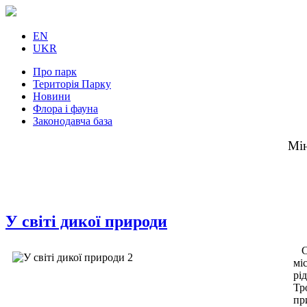
EN
UKR
Про парк
Територія Парку
Новини
Флора і фауна
Законодавча база
Мін
У світі дикої природи
С
мі
рі
Тр
пр