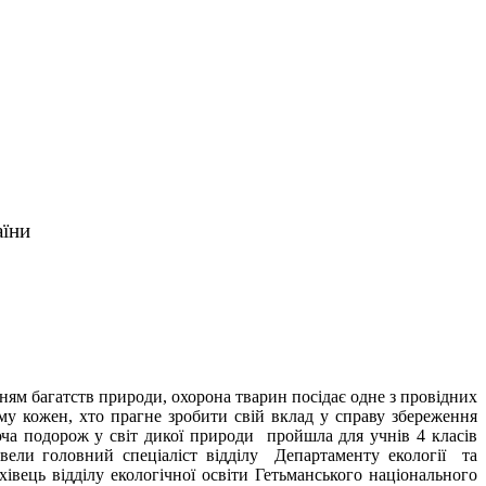
аїни
ям багатств природи, охорона тварин посідає одне з провідних
му кожен, хто прагне зробити свій вклад у справу збереження
юча подорож у світ дикої природи пройшла для учнів 4 класів
овели головний спеціаліст відділу Департаменту екології та
вець відділу екологічної освіти Гетьманського національного