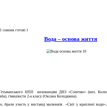
Вода – основа життя
 Гетьманського НПП вихованцям ДНЗ «Сонечко» (вих. Колес
овба), гімназисти 2-а класу (Оксана Колодяжна).
али участь у виставці малюнків «Світ у краплині води», 